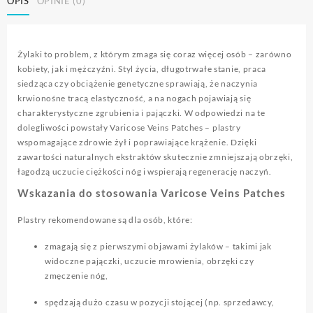
OPIS
OPINIE (0)
Żylaki to problem, z którym zmaga się coraz więcej osób – zarówno
kobiety, jak i mężczyźni. Styl życia, długotrwałe stanie, praca
siedząca czy obciążenie genetyczne sprawiają, że naczynia
krwionośne tracą elastyczność, a na nogach pojawiają się
charakterystyczne zgrubienia i pajączki. W odpowiedzi na te
dolegliwości powstały Varicose Veins Patches – plastry
wspomagające zdrowie żył i poprawiające krążenie. Dzięki
zawartości naturalnych ekstraktów skutecznie zmniejszają obrzęki,
łagodzą uczucie ciężkości nóg i wspierają regenerację naczyń.
Wskazania do stosowania Varicose Veins Patches
Plastry rekomendowane są dla osób, które:
zmagają się z pierwszymi objawami żylaków – takimi jak
widoczne pajączki, uczucie mrowienia, obrzęki czy
zmęczenie nóg,
spędzają dużo czasu w pozycji stojącej (np. sprzedawcy,