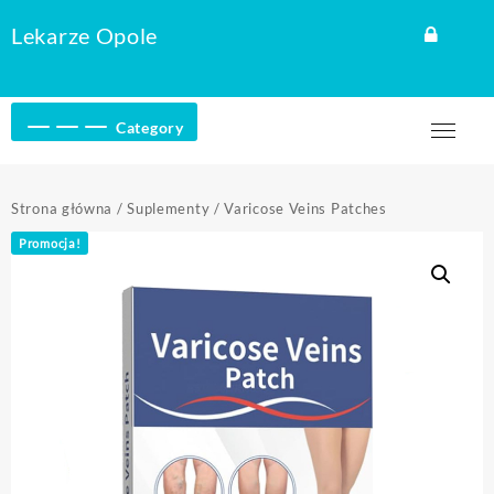
Skip
Lekarze Opole
to
content
Category
Strona główna
/
Suplementy
/ Varicose Veins Patches
Promocja!