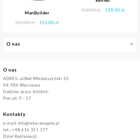
Reliver
Pierwotna
Aktual
318,00
zł
159,00
zł
ManBuilder
cena
cena
Pierwotna
Aktualna
310,00
zł
155,00
zł
wynosiła:
wynosi
cena
cena
318,00 zł.
159,00 
wynosiła:
wynosi:
310,00 zł.
155,00 zł.
O nas
O nas
ADRES: ul.Wał Miedzeszyński 23
04-986 Warszawa
Godziny pracy Infolinii:
Pon-pt: 9 - 17
Kontakty
e-mail:
info@lekarzeopole.pl
tel.: +48 616 351 177
Dział Reklamacji: