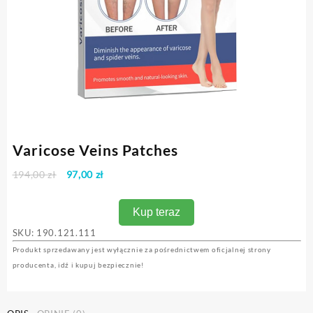
Varicose Veins Patches
Pierwotna
Aktualna
194,00
zł
97,00
zł
cena
cena
wynosiła:
wynosi:
Kup teraz
194,00 zł.
97,00 zł.
SKU: 190
.121.111
Produkt sprzedawany jest wyłącznie za pośrednictwem oficjalnej strony
producenta, idź i kupuj bezpiecznie!