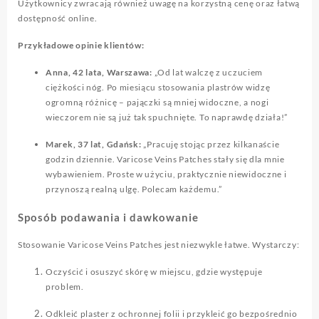
Użytkownicy zwracają również uwagę na korzystną cenę oraz łatwą
dostępność online.
Przykładowe opinie klientów:
Anna, 42 lata, Warszawa:
„Od lat walczę z uczuciem
ciężkości nóg. Po miesiącu stosowania plastrów widzę
ogromną różnicę – pajączki są mniej widoczne, a nogi
wieczorem nie są już tak spuchnięte. To naprawdę działa!”
Marek, 37 lat, Gdańsk:
„Pracuję stojąc przez kilkanaście
godzin dziennie. Varicose Veins Patches stały się dla mnie
wybawieniem. Proste w użyciu, praktycznie niewidoczne i
przynoszą realną ulgę. Polecam każdemu.”
Sposób podawania i dawkowanie
Stosowanie Varicose Veins Patches jest niezwykle łatwe. Wystarczy:
Oczyścić i osuszyć skórę w miejscu, gdzie występuje
problem.
Odkleić plaster z ochronnej folii i przykleić go bezpośrednio