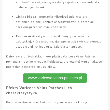
kruchość naczyń, zmniejsza stany zapalne i przeciwdziała
nadmiernym obrzękom.
Ginkgo biloba
– poprawia mikrokrążenie, wspiera
dotlenienie tkanek i działa antyoksydacyjnie, chroniąc
naczynia przed wolnymi rodnikami.
Ziołowe ekstrakty
– np. z arniki, mięty czy wąkrotki
azjatyckiej, które wspomagają regenerację skóry, przynoszą
uczucie ulgi i chłodu oraz działają tonizująco.
Dzięki synergii tych składników plastry Varicose Veins Patches
pomagają nie tylko w redukcji objawów, ale również w profilaktyce
pogłębiania się problemu żylaków.
www.varicose-veins-patches.pl
Efekty Varicose Veins Patches i ich
charakterystyka
Regularne stosowanie plastrów przynosi wyraźne korzyści: