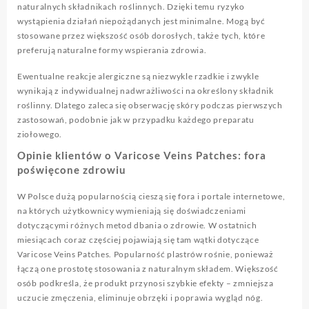
naturalnych składnikach roślinnych. Dzięki temu ryzyko
wystąpienia działań niepożądanych jest minimalne. Mogą być
stosowane przez większość osób dorosłych, także tych, które
preferują naturalne formy wspierania zdrowia.
Ewentualne reakcje alergiczne są niezwykle rzadkie i zwykle
wynikają z indywidualnej nadwrażliwości na określony składnik
roślinny. Dlatego zaleca się obserwację skóry podczas pierwszych
zastosowań, podobnie jak w przypadku każdego preparatu
ziołowego.
Opinie klientów o Varicose Veins Patches: fora
poświęcone zdrowiu
W Polsce dużą popularnością cieszą się fora i portale internetowe,
na których użytkownicy wymieniają się doświadczeniami
dotyczącymi różnych metod dbania o zdrowie. W ostatnich
miesiącach coraz częściej pojawiają się tam wątki dotyczące
Varicose Veins Patches. Popularność plastrów rośnie, ponieważ
łączą one prostotę stosowania z naturalnym składem. Większość
osób podkreśla, że produkt przynosi szybkie efekty – zmniejsza
uczucie zmęczenia, eliminuje obrzęki i poprawia wygląd nóg.