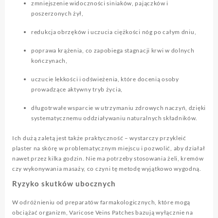
zmniejszenie widoczności siniaków, pajączków i
poszerzonych żył,
redukcja obrzęków i uczucia ciężkości nóg po całym dniu,
poprawa krążenia, co zapobiega stagnacji krwi w dolnych
kończynach,
uczucie lekkości i odświeżenia, które docenią osoby
prowadzące aktywny tryb życia,
długotrwałe wsparcie w utrzymaniu zdrowych naczyń, dzięki
systematycznemu oddziaływaniu naturalnych składników.
Ich dużą zaletą jest także praktyczność – wystarczy przykleić
plaster na skórę w problematycznym miejscu i pozwolić, aby działał
nawet przez kilka godzin. Nie ma potrzeby stosowania żeli, kremów
czy wykonywania masaży, co czyni tę metodę wyjątkowo wygodną.
Ryzyko skutków ubocznych
W odróżnieniu od preparatów farmakologicznych, które mogą
obciążać organizm, Varicose Veins Patches bazują wyłącznie na