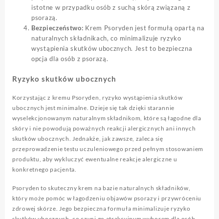
istotne w przypadku osób z suchą skórą związaną z
psorazą.
Bezpieczeństwo:
Krem Psoryden jest formułą opartą na
naturalnych składnikach, co minimalizuje ryzyko
wystąpienia skutków ubocznych. Jest to bezpieczna
opcja dla osób z psorazą.
Ryzyko skutków ubocznych
Korzystając z kremu Psoryden, ryzyko wystąpienia skutków
ubocznych jest minimalne. Dzieje się tak dzięki starannie
wyselekcjonowanym naturalnym składnikom, które są łagodne dla
skóry i nie powodują poważnych reakcji alergicznych ani innych
skutków ubocznych. Jednakże, jak zawsze, zaleca się
przeprowadzenie testu uczuleniowego przed pełnym stosowaniem
produktu, aby wykluczyć ewentualne reakcje alergiczne u
konkretnego pacjenta.
Psoryden to skuteczny krem na bazie naturalnych składników,
który może pomóc w łagodzeniu objawów psorazy i przywróceniu
zdrowej skórze. Jego bezpieczna formuła minimalizuje ryzyko
skutków ubocznych, co czyni go atrakcyjnym wyborem dla osób