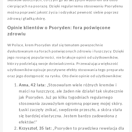
cierpiących na psorazę. Dzięki regularnemu stosowaniu Psorydenu
można poprawić jakość życia i odzyskać pewność siebie poprzez
zdrową i gładką skórę.
Opinie klientów o Psoryden: fora poświęcone
zdrowiu
W Polsce, krem Psoryden stał się tematem powszechnie
dyskutowanym na forach poświęconych zdrowiu i łuszczycy. Dzięki
jego rosnącej popularności, nie brakuje opinii od użytkowników,
którzy podzielają swoje doświadczenia. Przeważająca większość
użytkowników opisuje pozytywne efekty stosowania tego preparatu
oraz jego dostępność na rynku. Oto dwie opinie od użytkowników:
Anna, 42 lata:
„Stosowałam wiele różnych kremów i
maści na łuszczycę, ale żaden nie działał tak skutecznie
jak Psoryden. Już po kilku tygodniach regularnego
stosowania zauważyłam ogromną poprawę mojej skóry.
Łuski zaczęły znikać, swędzenie przeszło, a skóra stała
się bardziej elastyczna. Jestem bardzo zadowolona z
efektów!”
Krzysztof, 35 lat:
„Psoryden to prawdziwa rewelacja dla