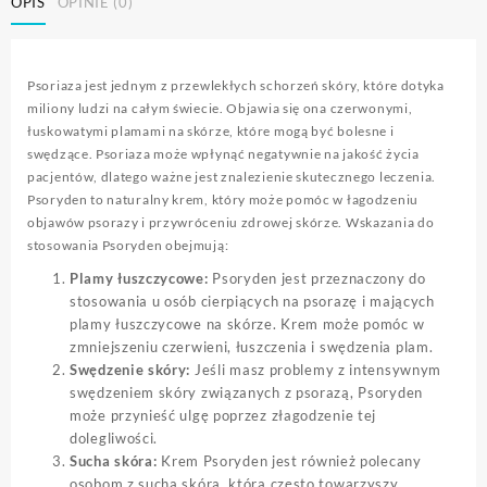
OPIS
OPINIE (0)
Psoriaza jest jednym z przewlekłych schorzeń skóry, które dotyka
miliony ludzi na całym świecie. Objawia się ona czerwonymi,
łuskowatymi plamami na skórze, które mogą być bolesne i
swędzące. Psoriaza może wpłynąć negatywnie na jakość życia
pacjentów, dlatego ważne jest znalezienie skutecznego leczenia.
Psoryden to naturalny krem, który może pomóc w łagodzeniu
objawów psorazy i przywróceniu zdrowej skórze. Wskazania do
stosowania Psoryden obejmują:
Plamy łuszczycowe:
Psoryden jest przeznaczony do
stosowania u osób cierpiących na psorazę i mających
plamy łuszczycowe na skórze. Krem może pomóc w
zmniejszeniu czerwieni, łuszczenia i swędzenia plam.
Swędzenie skóry:
Jeśli masz problemy z intensywnym
swędzeniem skóry związanych z psorazą, Psoryden
może przynieść ulgę poprzez złagodzenie tej
dolegliwości.
Sucha skóra:
Krem Psoryden jest również polecany
osobom z suchą skórą, która często towarzyszy