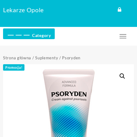
Skip
Lekarze Opole
to
content
Category
Strona główna
/
Suplementy
/ Psoryden
Promocja!