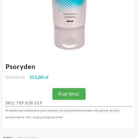
Psoryden
Pierwotna
Aktualna
222,00
zł
111,00
zł
cena
cena
wynosiła:
wynosi:
Kup teraz
222,00 zł.
111,00 zł.
SKU:
789.828.019
Produkt sprzedawany jest wyłącznie za pośrednictwem oficjalnej strony
producenta, idź i kupuj bezpiecznie!