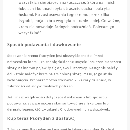
wszystkich cierpiących na łuszczycę. Skóra na moich
łokciach i kolanach była strasznie sucha i pokryta
łuskami. Po zastosowaniu tego kremu przez kilka
tygodni, moja skóra wygląda znacznie lepiej. Co ważne,
krem nie powoduje żadnych podrażnień. Polecam go
wszystkim!”
Sposób podawania i dawkowanie
Stosowanie kremu Psoryden jest niezwykle proste. Przed
nałożeniem kremu, zaleca się dokładne umycie i osuszenie obszaru
skóry, na którym pojawiły się objawy łuszczycy. Następnie należy
delikatnie nałożyć krem na zmienioną skórę, masując go aż do
wchłonięcia. Preparat można stosować kilka razy dziennie, w
zależności od indywidualnych potrzeb.
Jeśli masz wątpliwości dotyczące dawkowania lub sposobu
podawania, zawsze możesz skonsultować się z lekarzem lub
dermatologiem, którzy udzielą Ci odpowiednich wskazówek.
Kup teraz Psoryden z dostawą
Zakup kremu Psoryden jest niezwykle łatwy i wygodny. Produkt