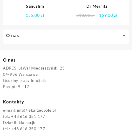
Sanuslim
Dr Merritz
Pierwotna
Aktual
155,00
zł
318,00
zł
159,00
zł
cena
cena
wynosiła:
wynosi
318,00 zł.
159,00 
O nas
O nas
ADRES: ul.Wał Miedzeszyński 23
04-986 Warszawa
Godziny pracy Infolinii:
Pon-pt: 9 - 17
Kontakty
e-mail:
info@lekarzeopole.pl
tel.: +48 616 351 177
Dział Reklamacji:
tel.: +48 616 350 177