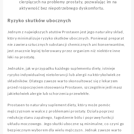
cierpiących na problemy prostaty, pozwalając im na
aktywność bez niepotrzebnego dyskomfortu.
Ryzyko skutków ubocznych
Jednym z największych atutów Prostasen jest jego naturalny skład,
który minimalizuje ryzyko skutków ubocznych. Ponieważ preparat
nie zawiera sztucznych substancji chemicznych ani konserwantów,
jest znacznie lepiej tolerowany przez organizm niż niektóre inne
leki na prostatę.
Jednakże, jak w przypadku każdego suplementu diety, istnieje
ryzyko indywidualnej nietolerancji lub alergii na którykolwiek ze
składników. Dlatego zawsze warto skonsultować się z lekarzem
przed rozpoczęciem stosowania Prostasen, szczególnie jeśli masz
jakiekolwiek alergie lub schorzenia przewlekłe.
Prostasen to naturalny suplement diety, który może pomóc
mężczyznom w walce z problemami prostaty. Działa poprzez
redukcję stanu zapalnego, łagodzenie bólu i poprawę funkcji
układu moczowego. Jego skutki uboczne są minimalne, co czyni go
bezpiecznym wyborem dla wielu mężczyzn. Jednak zawsze warto