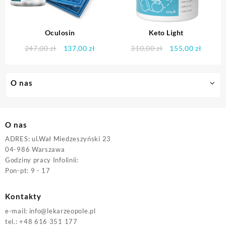
Oculosin
Keto Light
Pierwotna
Aktualna
Pierwotna
Aktual
247,00
zł
137,00
zł
310,00
zł
155,00
zł
cena
cena
cena
cena
wynosiła:
wynosi:
wynosiła:
wynosi
247,00 zł.
137,00 zł.
310,00 zł.
155,00 
O nas
O nas
ADRES: ul.Wał Miedzeszyński 23
04-986 Warszawa
Godziny pracy Infolinii:
Pon-pt: 9 - 17
Kontakty
e-mail:
info@lekarzeopole.pl
tel.: +48 616 351 177