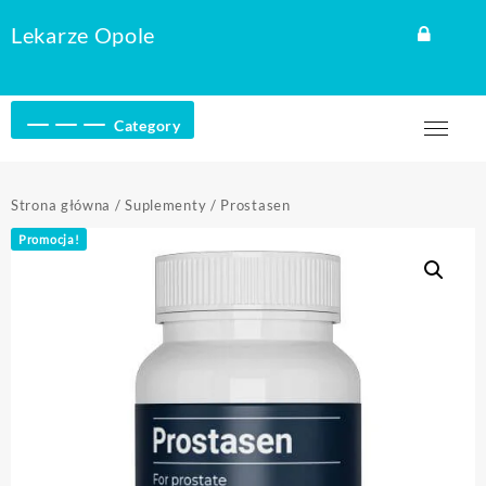
Skip
Lekarze Opole
to
content
Category
Strona główna
/
Suplementy
/ Prostasen
Promocja!