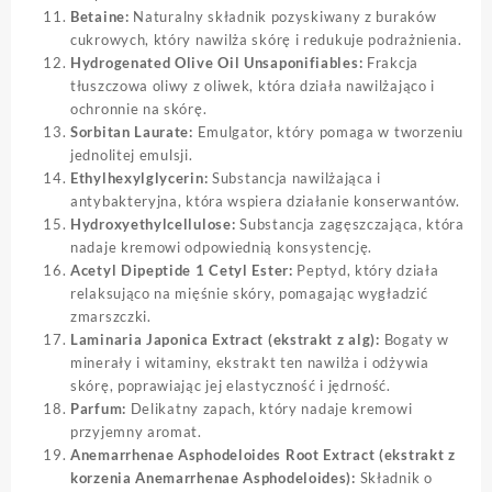
Betaine:
Naturalny składnik pozyskiwany z buraków
cukrowych, który nawilża skórę i redukuje podrażnienia.
Hydrogenated Olive Oil Unsaponifiables:
Frakcja
tłuszczowa oliwy z oliwek, która działa nawilżająco i
ochronnie na skórę.
Sorbitan Laurate:
Emulgator, który pomaga w tworzeniu
jednolitej emulsji.
Ethylhexylglycerin:
Substancja nawilżająca i
antybakteryjna, która wspiera działanie konserwantów.
Hydroxyethylcellulose:
Substancja zagęszczająca, która
nadaje kremowi odpowiednią konsystencję.
Acetyl Dipeptide 1 Cetyl Ester:
Peptyd, który działa
relaksująco na mięśnie skóry, pomagając wygładzić
zmarszczki.
Laminaria Japonica Extract (ekstrakt z alg):
Bogaty w
minerały i witaminy, ekstrakt ten nawilża i odżywia
skórę, poprawiając jej elastyczność i jędrność.
Parfum:
Delikatny zapach, który nadaje kremowi
przyjemny aromat.
Anemarrhenae Asphodeloides Root Extract (ekstrakt z
korzenia Anemarrhenae Asphodeloides):
Składnik o