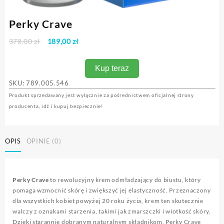
Perky Crave
Pierwotna
Aktualna
378,00
zł
189,00
zł
cena
cena
wynosiła:
wynosi:
Kup teraz
378,00 zł.
189,00 zł.
SKU:
789.005.546
Produkt sprzedawany jest wyłącznie za pośrednictwem oficjalnej strony
producenta, idź i kupuj bezpiecznie!
OPIS
OPINIE (0)
Perky Crave
to rewolucyjny krem odmładzający do biustu, który
pomaga wzmocnić skórę i zwiększyć jej elastyczność. Przeznaczony
dla wszystkich kobiet powyżej 20 roku życia, krem ten skutecznie
walczy z oznakami starzenia, takimi jak zmarszczki i wiotkość skóry.
Dzięki starannie dobranym naturalnym składnikom, Perky Crave