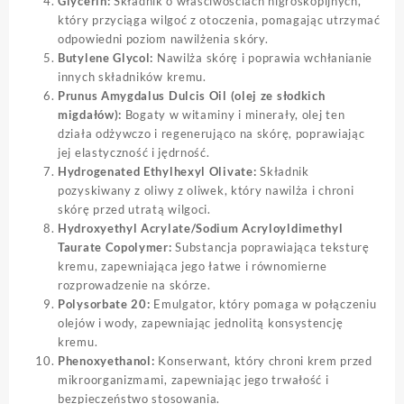
Glycerin:
Składnik o właściwościach higroskopijnych,
który przyciąga wilgoć z otoczenia, pomagając utrzymać
odpowiedni poziom nawilżenia skóry.
Butylene Glycol:
Nawilża skórę i poprawia wchłanianie
innych składników kremu.
Prunus Amygdalus Dulcis Oil (olej ze słodkich
migdałów):
Bogaty w witaminy i minerały, olej ten
działa odżywczo i regenerująco na skórę, poprawiając
jej elastyczność i jędrność.
Hydrogenated Ethylhexyl Olivate:
Składnik
pozyskiwany z oliwy z oliwek, który nawilża i chroni
skórę przed utratą wilgoci.
Hydroxyethyl Acrylate/Sodium Acryloyldimethyl
Taurate Copolymer:
Substancja poprawiająca teksturę
kremu, zapewniająca jego łatwe i równomierne
rozprowadzenie na skórze.
Polysorbate 20:
Emulgator, który pomaga w połączeniu
olejów i wody, zapewniając jednolitą konsystencję
kremu.
Phenoxyethanol:
Konserwant, który chroni krem przed
mikroorganizmami, zapewniając jego trwałość i
bezpieczeństwo stosowania.