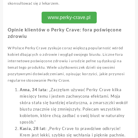
skonsultować się z lekarzem.
www.perky-crave.pl
Opinie klientów o Perky Crave: fora poświęcone
zdrowiu
W Polsce Perky Crave zyskuje coraz większą popularność wśród
kobiet dbających o zdrowie i wygląd swojego biustu. Liczne fora
internetowe poświęcone zdrowiu i urodzie pełne są dyskusji na
temat tego produktu. Wiele użytkowniczek dzieli się swoimi
pozytywnymi doświadczeniami, opisując korzyści, jakie przynosi
regularne stosowanie Perky Crave.
Anna, 34 lata:
„Zaczęłam używać Perky Crave kilka
miesięcy temu i jestem zachwycona efektami. Moja
skóra stała się bardziej elastyczna, a zmarszczki wokół
biustu znacznie się zmniejszyły. Polecam wszystkim
kobietom, które chcą zadbać o swój biust w naturalny
sposób.”
Kasia, 28 lat:
„Perky Crave to prawdziwe odkrycie!
Krem jest lekki, szybko się wchłania i pięknie pachnie.