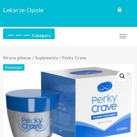
Skip
Lekarze Opole
to
content
Category
Strona główna
/
Suplementy
/ Perky Crave
Promocja!