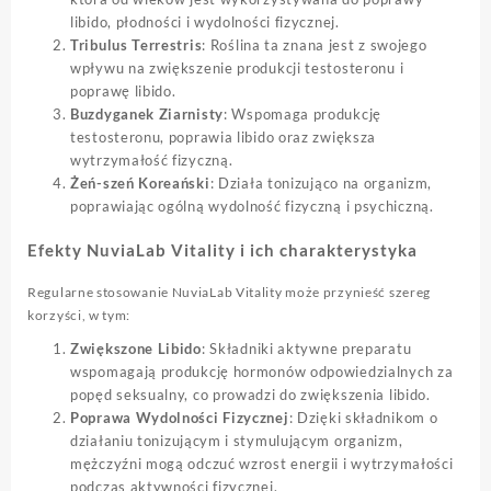
libido, płodności i wydolności fizycznej.
Tribulus Terrestris
: Roślina ta znana jest z swojego
wpływu na zwiększenie produkcji testosteronu i
poprawę libido.
Buzdyganek Ziarnisty
: Wspomaga produkcję
testosteronu, poprawia libido oraz zwiększa
wytrzymałość fizyczną.
Żeń-szeń Koreański
: Działa tonizująco na organizm,
poprawiając ogólną wydolność fizyczną i psychiczną.
Efekty NuviaLab Vitality i ich charakterystyka
Regularne stosowanie NuviaLab Vitality może przynieść szereg
korzyści, w tym:
Zwiększone Libido
: Składniki aktywne preparatu
wspomagają produkcję hormonów odpowiedzialnych za
popęd seksualny, co prowadzi do zwiększenia libido.
Poprawa Wydolności Fizycznej
: Dzięki składnikom o
działaniu tonizującym i stymulującym organizm,
mężczyźni mogą odczuć wzrost energii i wytrzymałości
podczas aktywności fizycznej.