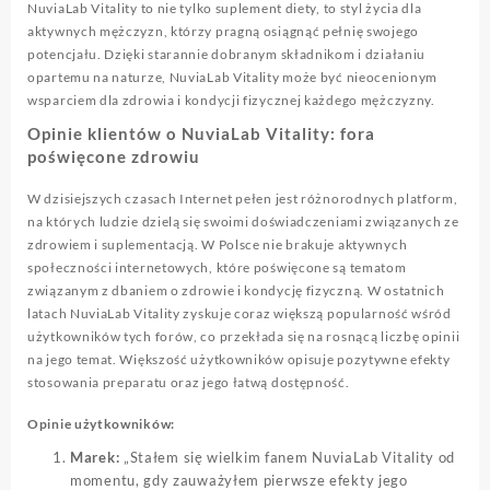
NuviaLab Vitality to nie tylko suplement diety, to styl życia dla
aktywnych mężczyzn, którzy pragną osiągnąć pełnię swojego
potencjału. Dzięki starannie dobranym składnikom i działaniu
opartemu na naturze, NuviaLab Vitality może być nieocenionym
wsparciem dla zdrowia i kondycji fizycznej każdego mężczyzny.
Opinie klientów o NuviaLab Vitality: fora
poświęcone zdrowiu
W dzisiejszych czasach Internet pełen jest różnorodnych platform,
na których ludzie dzielą się swoimi doświadczeniami związanych ze
zdrowiem i suplementacją. W Polsce nie brakuje aktywnych
społeczności internetowych, które poświęcone są tematom
związanym z dbaniem o zdrowie i kondycję fizyczną. W ostatnich
latach NuviaLab Vitality zyskuje coraz większą popularność wśród
użytkowników tych forów, co przekłada się na rosnącą liczbę opinii
na jego temat. Większość użytkowników opisuje pozytywne efekty
stosowania preparatu oraz jego łatwą dostępność.
Opinie użytkowników:
Marek:
„Stałem się wielkim fanem NuviaLab Vitality od
momentu, gdy zauważyłem pierwsze efekty jego