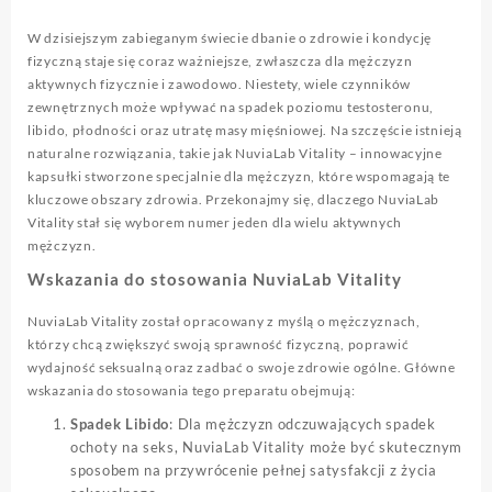
W dzisiejszym zabieganym świecie dbanie o zdrowie i kondycję
fizyczną staje się coraz ważniejsze, zwłaszcza dla mężczyzn
aktywnych fizycznie i zawodowo. Niestety, wiele czynników
zewnętrznych może wpływać na spadek poziomu testosteronu,
libido, płodności oraz utratę masy mięśniowej. Na szczęście istnieją
naturalne rozwiązania, takie jak NuviaLab Vitality – innowacyjne
kapsułki stworzone specjalnie dla mężczyzn, które wspomagają te
kluczowe obszary zdrowia. Przekonajmy się, dlaczego NuviaLab
Vitality stał się wyborem numer jeden dla wielu aktywnych
mężczyzn.
Wskazania do stosowania NuviaLab Vitality
NuviaLab Vitality został opracowany z myślą o mężczyznach,
którzy chcą zwiększyć swoją sprawność fizyczną, poprawić
wydajność seksualną oraz zadbać o swoje zdrowie ogólne. Główne
wskazania do stosowania tego preparatu obejmują:
Spadek Libido
: Dla mężczyzn odczuwających spadek
ochoty na seks, NuviaLab Vitality może być skutecznym
sposobem na przywrócenie pełnej satysfakcji z życia