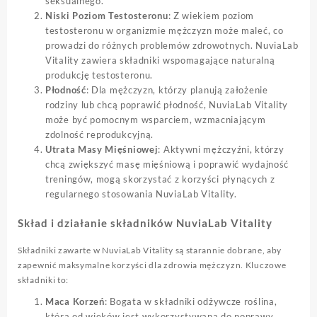
seksualnego.
Niski Poziom Testosteronu
: Z wiekiem poziom
testosteronu w organizmie mężczyzn może maleć, co
prowadzi do różnych problemów zdrowotnych. NuviaLab
Vitality zawiera składniki wspomagające naturalną
produkcję testosteronu.
Płodność
: Dla mężczyzn, którzy planują założenie
rodziny lub chcą poprawić płodność, NuviaLab Vitality
może być pomocnym wsparciem, wzmacniającym
zdolność reprodukcyjną.
Utrata Masy Mięśniowej
: Aktywni mężczyźni, którzy
chcą zwiększyć masę mięśniową i poprawić wydajność
treningów, mogą skorzystać z korzyści płynących z
regularnego stosowania NuviaLab Vitality.
Skład i działanie składników NuviaLab Vitality
Składniki zawarte w NuviaLab Vitality są starannie dobrane, aby
zapewnić maksymalne korzyści dla zdrowia mężczyzn. Kluczowe
składniki to:
Maca Korzeń
: Bogata w składniki odżywcze roślina,
która od wieków jest wykorzystywana do poprawy