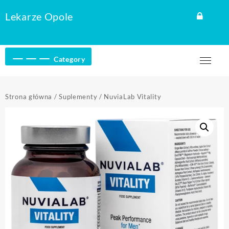
Skip
Lekarze Opole
to
content
Category
Strona główna
/
Suplementy
/ NuviaLab Vitality