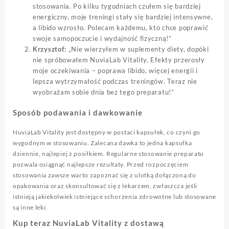
stosowania. Po kilku tygodniach czułem się bardziej
energiczny, moje treningi stały się bardziej intensywne,
a libido wzrosło. Polecam każdemu, kto chce poprawić
swoje samopoczucie i wydajność fizyczną!”
Krzysztof:
„Nie wierzyłem w suplementy diety, dopóki
nie spróbowałem NuviaLab Vitality. Efekty przerosły
moje oczekiwania – poprawa libido, więcej energii i
lepsza wytrzymałość podczas treningów. Teraz nie
wyobrażam sobie dnia bez tego preparatu!”
Sposób podawania i dawkowanie
NuviaLab Vitality jest dostępny w postaci kapsułek, co czyni go
wygodnym w stosowaniu. Zalecana dawka to jedna kapsułka
dziennie, najlepiej z posiłkiem. Regularne stosowanie preparatu
pozwala osiągnąć najlepsze rezultaty. Przed rozpoczęciem
stosowania zawsze warto zapoznać się z ulotką dołączoną do
opakowania oraz skonsultować się z lekarzem, zwłaszcza jeśli
istnieją jakiekolwiek istniejące schorzenia zdrowotne lub stosowane
są inne leki.
Kup teraz NuviaLab Vitality z dostawą