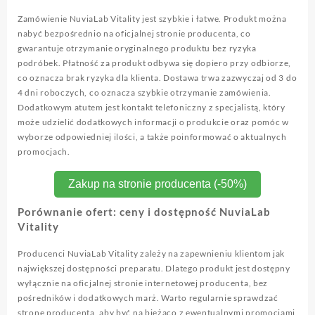
Zamówienie NuviaLab Vitality jest szybkie i łatwe. Produkt można
nabyć bezpośrednio na oficjalnej stronie producenta, co
gwarantuje otrzymanie oryginalnego produktu bez ryzyka
podróbek. Płatność za produkt odbywa się dopiero przy odbiorze,
co oznacza brak ryzyka dla klienta. Dostawa trwa zazwyczaj od 3 do
4 dni roboczych, co oznacza szybkie otrzymanie zamówienia.
Dodatkowym atutem jest kontakt telefoniczny z specjalistą, który
może udzielić dodatkowych informacji o produkcie oraz pomóc w
wyborze odpowiedniej ilości, a także poinformować o aktualnych
promocjach.
Zakup na stronie producenta (-50%)
Porównanie ofert: ceny i dostępność NuviaLab
Vitality
Producenci NuviaLab Vitality zależy na zapewnieniu klientom jak
największej dostępności preparatu. Dlatego produkt jest dostępny
wyłącznie na oficjalnej stronie internetowej producenta, bez
pośredników i dodatkowych marż. Warto regularnie sprawdzać
stronę producenta, aby być na bieżąco z ewentualnymi promocjami