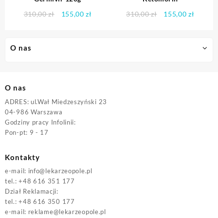
Pierwotna
Aktualna
Pierwotna
Aktual
310,00
zł
155,00
zł
310,00
zł
155,00
zł
cena
cena
cena
cena
wynosiła:
wynosi:
wynosiła:
wynosi
310,00 zł.
155,00 zł.
310,00 zł.
155,00 
O nas
O nas
ADRES: ul.Wał Miedzeszyński 23
04-986 Warszawa
Godziny pracy Infolinii:
Pon-pt: 9 - 17
Kontakty
e-mail:
info@lekarzeopole.pl
tel.: +48 616 351 177
Dział Reklamacji:
tel.: +48 616 350 177
e-mail:
reklame@lekarzeopole.pl