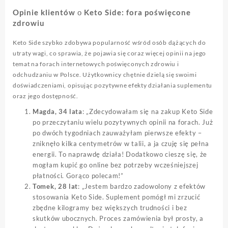
Opinie klientów о Keto Side: fora poświęcone
zdrowiu
Keto Side szybko zdobywa popularność wśród osób dążących do
utraty wagi, co sprawia, że pojawia się coraz więcej opinii na jego
temat na forach internetowych poświęconych zdrowiu i
odchudzaniu w Polsce. Użytkownicy chętnie dzielą się swoimi
doświadczeniami, opisując pozytywne efekty działania suplementu
oraz jego dostępność.
Magda, 34 lata
: „Zdecydowałam się na zakup Keto Side
po przeczytaniu wielu pozytywnych opinii na forach. Już
po dwóch tygodniach zauważyłam pierwsze efekty –
zniknęło kilka centymetrów w talii, a ja czuję się pełna
energii. To naprawdę działa! Dodatkowo cieszę się, że
mogłam kupić go online bez potrzeby wcześniejszej
płatności. Gorąco polecam!”
Tomek, 28 lat
: „Jestem bardzo zadowolony z efektów
stosowania Keto Side. Suplement pomógł mi zrzucić
zbędne kilogramy bez większych trudności i bez
skutków ubocznych. Proces zamówienia był prosty, a