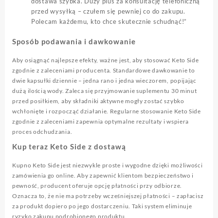
dostawa szybka. Duży plus za konsultację telefoniczną
przed wysyłką – czułem się pewniej co do zakupu.
Polecam każdemu, kto chce skutecznie schudnąć!”
Sposób podawania i dawkowanie
Aby osiągnąć najlepsze efekty, ważne jest, aby stosować Keto Side
zgodnie z zaleceniami producenta. Standardowe dawkowanie to
dwie kapsułki dziennie – jedna rano i jedna wieczorem, popijając
dużą ilością wody. Zaleca się przyjmowanie suplementu 30 minut
przed posiłkiem, aby składniki aktywne mogły zostać szybko
wchłonięte i rozpocząć działanie. Regularne stosowanie Keto Side
zgodnie z zaleceniami zapewnia optymalne rezultaty i wspiera
proces odchudzania.
Kup teraz Keto Side z dostawą
Kupno Keto Side jest niezwykle proste i wygodne dzięki możliwości
zamówienia go online. Aby zapewnić klientom bezpieczeństwo i
pewność, producent oferuje opcję płatności przy odbiorze.
Oznacza to, że nie ma potrzeby wcześniejszej płatności – zapłacisz
za produkt dopiero po jego dostarczeniu. Taki system eliminuje
ryzyko zakupu podrobionego produktu.