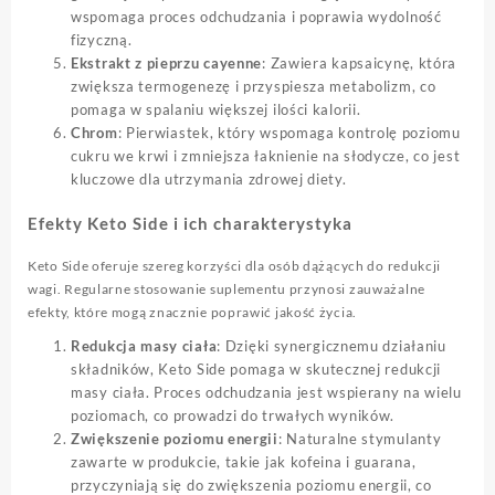
wspomaga proces odchudzania i poprawia wydolność
fizyczną.
Ekstrakt z pieprzu cayenne
: Zawiera kapsaicynę, która
zwiększa termogenezę i przyspiesza metabolizm, co
pomaga w spalaniu większej ilości kalorii.
Chrom
: Pierwiastek, który wspomaga kontrolę poziomu
cukru we krwi i zmniejsza łaknienie na słodycze, co jest
kluczowe dla utrzymania zdrowej diety.
Efekty Keto Side i ich charakterystyka
Keto Side oferuje szereg korzyści dla osób dążących do redukcji
wagi. Regularne stosowanie suplementu przynosi zauważalne
efekty, które mogą znacznie poprawić jakość życia.
Redukcja masy ciała
: Dzięki synergicznemu działaniu
składników, Keto Side pomaga w skutecznej redukcji
masy ciała. Proces odchudzania jest wspierany na wielu
poziomach, co prowadzi do trwałych wyników.
Zwiększenie poziomu energii
: Naturalne stymulanty
zawarte w produkcie, takie jak kofeina i guarana,
przyczyniają się do zwiększenia poziomu energii, co