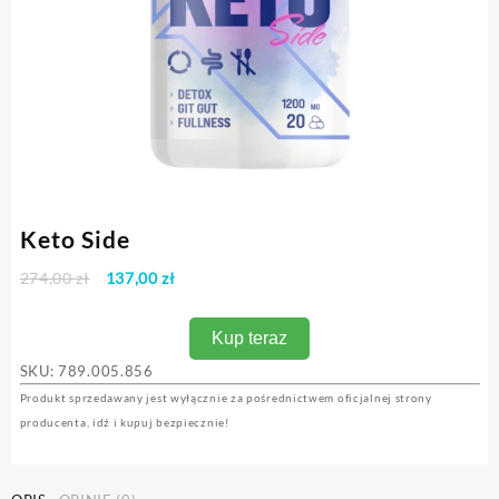
Keto Side
Pierwotna
Aktualna
274,00
zł
137,00
zł
cena
cena
wynosiła:
wynosi:
Kup teraz
274,00 zł.
137,00 zł.
SKU:
789.005.856
Produkt sprzedawany jest wyłącznie za pośrednictwem oficjalnej strony
producenta, idź i kupuj bezpiecznie!