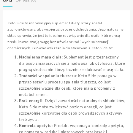
OPIS
OPINIE (0)
Keto Side to innowacyjny suplement diety, który został
zaprojektowany, aby wspierać proces odchudzania. Jego naturalny
skład sprawia, że jest to idealne rozwiązanie dla osób, które chcą
zredukować swoją wagę bez użycia szkodliwych substancji
chemicznych. Główne wskazania do stosowania Keto Side to:
Nadmierna masa ciała
: Suplement jest przeznaczony
dla osób zmagających się z nadwagą lub otyłością, które
pragną skutecznie i bezpiecznie zredukować masę ciała.
Trudności w spalaniu tłuszczu
: Keto Side pomaga w
przyspieszeniu procesu spalania tłuszczu, co jest
szczególnie ważne dla osób, które mają problemy z
metabolizmem.
Brak energii
: Dzięki zawartości naturalnych składników,
Keto Side może zwiększyć poziom energii, co jest
szczególnie korzystne dla osób prowadzących aktywny
tryb życia.
Kontrola apetytu
: Produkt wspomaga kontrolę apetytu,
co pomaga w redukcji niezdrowych przekąsek i