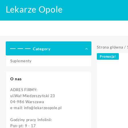
Skip
Lekarze Opole
to
content
Strona główna
/
Category
Promocja!
Suplementy
O nas
ADRES FIRMY:
ul.Wał Miedzeszyński 23
04-986 Warszawa
e-mail:
info@lekarzeopole.pl
Godziny pracy Infolinii:
Pon-pt: 9 - 17