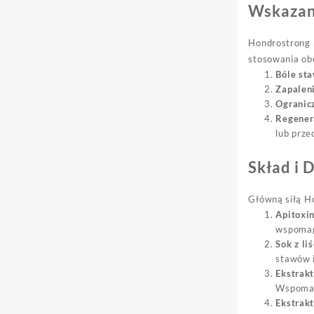
Wskazan
Hondrostrong p
stosowania ob
Bóle st
Zapalen
Ogranic
Regener
lub prze
Skład i 
Główną siłą Ho
Apitoxin
wspomaga
Sok z li
stawów i
Ekstrakt
Wspomag
Ekstrakt