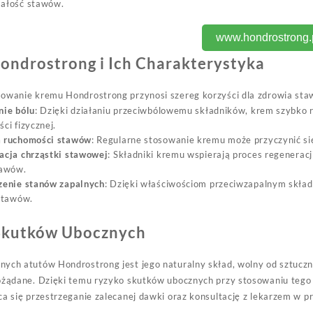
ałość stawów.
www.hondrostrong.
ondrostrong i Ich Charakterystyka
sowanie kremu Hondrostrong przynosi szereg korzyści dla zdrowia sta
nie bólu
: Dzięki działaniu przeciwbólowemu składników, krem szybko 
ci fizycznej.
 ruchomości stawów
: Regularne stosowanie kremu może przyczynić si
acja chrząstki stawowej
: Składniki kremu wspierają proces regeneracj
tawów.
zenie stanów zapalnych
: Dzięki właściwościom przeciwzapalnym skład
stawów.
Skutków Ubocznych
nych atutów Hondrostrong jest jego naturalny skład, wolny od sztuc
pożądane. Dzięki temu ryzyko skutków ubocznych przy stosowaniu tego
ca się przestrzeganie zalecanej dawki oraz konsultację z lekarzem w 