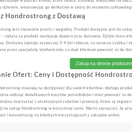
występuje w postaci kremu, który należy stosować miejscowo na obsza
y dziennie, wmasowując go delikatnie w skórę do momentu całkowitego
az Hondrostrong z Dostawą
rong jest niezwykle prosty i wygodny. Produkt dostępny jest do zakupu
y – opłata za produkt następuje dopiero przy dostawie. Dzięki temu k
wa. Dostawa zajmuje zazwyczaj 3-4 dni robocze, co oznacza szybką i 
ane przez specjalistę telefonicznie, co daje klientom pewność co do il
Zakup na stronie producen
nie Ofert: Ceny i Dostępność Hondrostr
drostrong stawiają na dostępność dla swoich klientów, dlatego produkt
ożna uniknąć dodatkowych kosztów pośredników i mieć pewność co do o
 można skorzystać z atrakcyjnych rabatów i promocji, które są regular
ji na zakup Hondrostrong w korzystnej cenie. Warto zaznaczyć, że pro
ść i koncentrację na klientach korzystających z zakupów online.