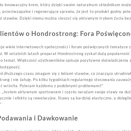
to innowacyjny krem, który dzięki swoim naturalnym składnikom może
 przeciwzapalne i regenerujące sprawia, że jest to produkt godny pole
mi stawów. Dzięki niemu można cieszyć się aktywnym trybem życia bez 
Klientów o Hondrostrong: Fora Poświęco
eje wiele internetowych społeczności i forum poświęconych tematyce z
mi. W ostatnich latach preparat Hondrostrong zyskał dużą popularnoś
ego temat. Większość użytkowników opisuje pozytywne doświadczenia z
dostępność.
d dłuższego czasu zmagam się z bólami stawów, co znacząco utrudni
rong i nie żałuję. Po kilku tygodniach regularnego stosowania zauważy
ść wróciła. Polecam każdemu z podobnymi problemami!”
:
„Jestem aktywnym sportowcem i często narażam swoje stawy na duże 
tycznie i efekty są rewelacyjne. Stawy są bardziej elastyczne, a doleg
”
Podawania i Dawkowanie