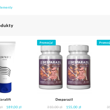
lementy
odukty
Promocja!
Promoc
oralift
Desparazil
Pierwotna
Aktualna
Pierwotna
Aktualna
zł
189,00
zł
310,00
zł
155,00
zł
3