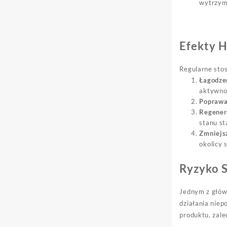
wytrzym
Efekty H
Regularne sto
Łagodze
aktywnoś
Poprawa
Regener
stanu s
Zmniejs
okolicy 
Ryzyko 
Jednym z głów
działania nie
produktu, zale