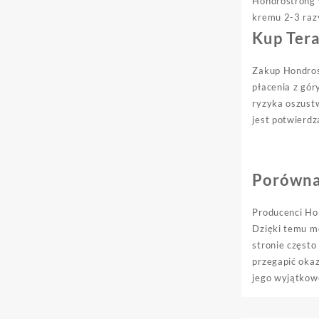
Hondrostrong 
kremu 2-3 raz
Kup Ter
Zakup Hondrost
płacenia z gór
ryzyka oszust
jest potwierdz
Porówna
Producenci Hon
Dzięki temu m
stronie często
przegapić okaz
jego wyjątkowo