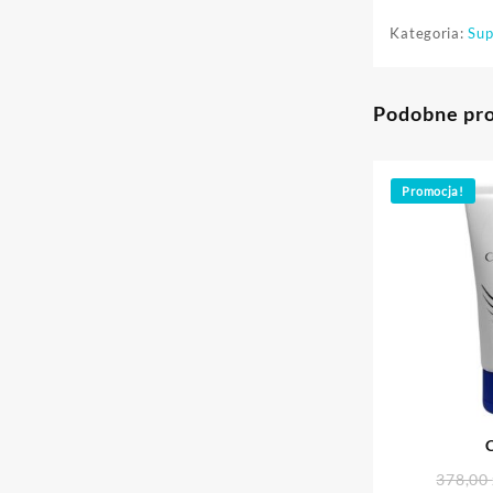
Kategoria:
Sup
Podobne pr
Promocja!
C
378,00