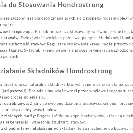
ia do Stosowania Hondrostrong
rzeznaczony jest dla osób zmagających się z różnego rodzaju dolegli
ejmują:
awów i kręgosłupa
: Produkt może być stosowany zarówno przy ostrej, ja
ie stawów
: Dzięki właściwościom przeciwzapalnym składników, Hondr
zona ruchomość stawów
: Regularne stosowanie kremu może przyczynić
acja tkanek
: Składniki kremu wspierają proces regeneracji uszkodzonej
ciążeniach.
Działanie Składników Hondrostrong
ndrostrong są naturalne składniki, których synergiczne działanie ws
 (jad pszczeli)
: Posiada silne właściwości przeciwbólowe i regenerują
jąc proces gojenia się.
ści ostrokrzewu
: Znany ze swojego działania przeciwzapalnego i przeci
 zmniejsza dolegliwości bólowe.
 z zielonych małży
: Bogate źródło mukopolisacharydów, które są niez
a regenerację i wzmacnia strukturę stawów.
 z chondroityny i glukozaminy
: Składniki te są niezbędne do budowy i