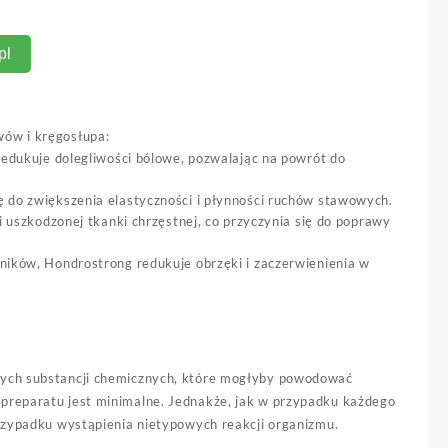
pl
wów i kręgosłupa:
redukuje dolegliwości bólowe, pozwalając na powrót do
ę do zwiększenia elastyczności i płynności ruchów stawowych.
i uszkodzonej tkanki chrzęstnej, co przyczynia się do poprawy
ników, Hondrostrong redukuje obrzęki i zaczerwienienia w
znych substancji chemicznych, które mogłyby powodować
 preparatu jest minimalne. Jednakże, jak w przypadku każdego
przypadku wystąpienia nietypowych reakcji organizmu.