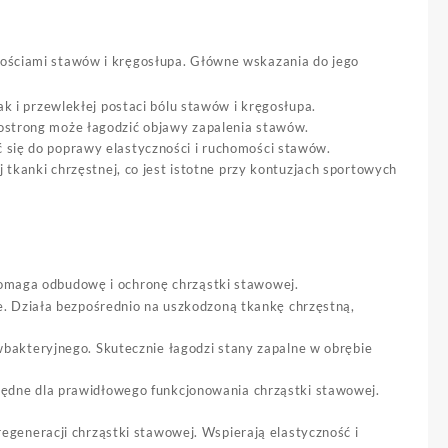
wościami stawów i kręgosłupa. Główne wskazania do jego
k i przewlekłej postaci bólu stawów i kręgosłupa.
ostrong może łagodzić objawy zapalenia stawów.
 się do poprawy elastyczności i ruchomości stawów.
 tkanki chrzęstnej, co jest istotne przy kontuzjach sportowych
pomaga odbudowę i ochronę chrząstki stawowej.
ce. Działa bezpośrednio na uszkodzoną tkankę chrzęstną,
wbakteryjnego. Skutecznie łagodzi stany zapalne w obrębie
będne dla prawidłowego funkcjonowania chrząstki stawowej.
 regeneracji chrząstki stawowej. Wspierają elastyczność i