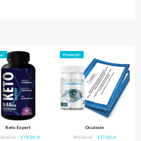
ja!
Promocja!
Keto Expert
Oculosin
Pierwotna
Aktualna
Pierwotna
Aktualna
58,00
zł
179,00
zł
247,00
zł
137,00
zł