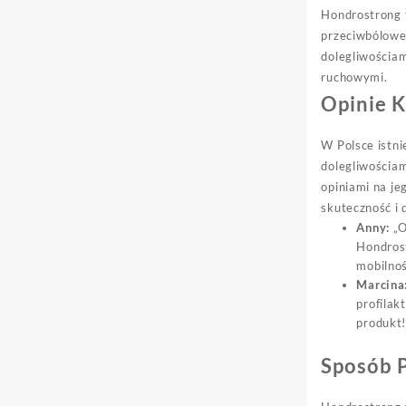
Hondrostrong 
przeciwbólowe,
dolegliwościa
ruchowymi.
Opinie 
W Polsce istni
dolegliwościa
opiniami na j
skuteczność i 
Anny:
„O
Hondrost
mobilno
Marcina
profilak
produkt!
Sposób 