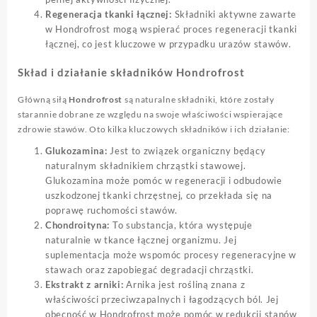
Regeneracja tkanki łącznej:
Składniki aktywne zawarte
w Hondrofrost mogą wspierać proces regeneracji tkanki
łącznej, co jest kluczowe w przypadku urazów stawów.
Skład i działanie składników Hondrofrost
Główną siłą
Hondrofrost
są naturalne składniki, które zostały
starannie dobrane ze względu na swoje właściwości wspierające
zdrowie stawów. Oto kilka kluczowych składników i ich działanie:
Glukozamina:
Jest to związek organiczny będący
naturalnym składnikiem chrząstki stawowej.
Glukozamina może pomóc w regeneracji i odbudowie
uszkodzonej tkanki chrzęstnej, co przekłada się na
poprawę ruchomości stawów.
Chondroityna:
To substancja, która występuje
naturalnie w tkance łącznej organizmu. Jej
suplementacja może wspomóc procesy regeneracyjne w
stawach oraz zapobiegać degradacji chrząstki.
Ekstrakt z arniki:
Arnika jest rośliną znana z
właściwości przeciwzapalnych i łagodzących ból. Jej
obecność w Hondrofrost może pomóc w redukcji stanów