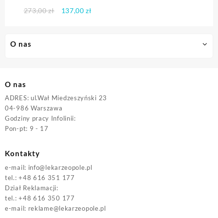
Pierwotna
Aktualna
273,00
zł
137,00
zł
cena
cena
wynosiła:
wynosi:
273,00 zł.
137,00 zł.
O nas
O nas
ADRES: ul.Wał Miedzeszyński 23
04-986 Warszawa
Godziny pracy Infolinii:
Pon-pt: 9 - 17
Kontakty
e-mail:
info@lekarzeopole.pl
tel.: +48 616 351 177
Dział Reklamacji:
tel.: +48 616 350 177
e-mail:
reklame@lekarzeopole.pl