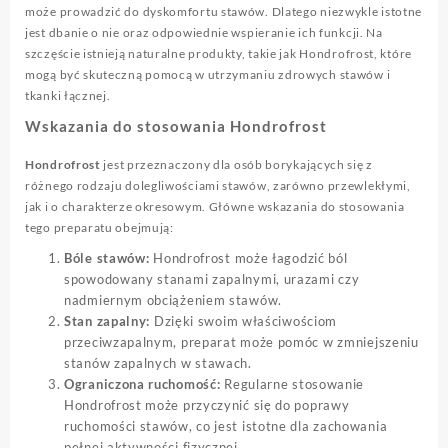
może prowadzić do dyskomfortu stawów. Dlatego niezwykle istotne
jest dbanie o nie oraz odpowiednie wspieranie ich funkcji. Na
szczęście istnieją naturalne produkty, takie jak Hondrofrost, które
mogą być skuteczną pomocą w utrzymaniu zdrowych stawów i
tkanki łącznej.
Wskazania do stosowania Hondrofrost
Hondrofrost
jest przeznaczony dla osób borykających się z
różnego rodzaju dolegliwościami stawów, zarówno przewlekłymi,
jak i o charakterze okresowym. Główne wskazania do stosowania
tego preparatu obejmują:
Bóle stawów:
Hondrofrost może łagodzić ból
spowodowany stanami zapalnymi, urazami czy
nadmiernym obciążeniem stawów.
Stan zapalny:
Dzięki swoim właściwościom
przeciwzapalnym, preparat może pomóc w zmniejszeniu
stanów zapalnych w stawach.
Ograniczona ruchomość:
Regularne stosowanie
Hondrofrost może przyczynić się do poprawy
ruchomości stawów, co jest istotne dla zachowania
pełnej aktywności fizycznej.