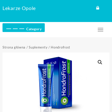
Skip
Lekarze Opole
to
content
Category
Strona główna
/
Suplementy
/ Hondrofrost