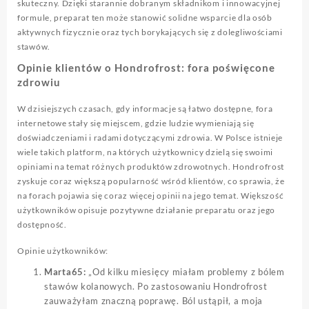
skuteczny. Dzięki starannie dobranym składnikom i innowacyjnej
formule, preparat ten może stanowić solidne wsparcie dla osób
aktywnych fizycznie oraz tych borykających się z dolegliwościami
stawów.
Opinie klientów o Hondrofrost: fora poświęcone
zdrowiu
W dzisiejszych czasach, gdy informacje są łatwo dostępne, fora
internetowe stały się miejscem, gdzie ludzie wymieniają się
doświadczeniami i radami dotyczącymi zdrowia. W Polsce istnieje
wiele takich platform, na których użytkownicy dzielą się swoimi
opiniami na temat różnych produktów zdrowotnych. Hondrofrost
zyskuje coraz większą popularność wśród klientów, co sprawia, że
na forach pojawia się coraz więcej opinii na jego temat. Większość
użytkowników opisuje pozytywne działanie preparatu oraz jego
dostępność.
Opinie użytkowników:
Marta65:
„Od kilku miesięcy miałam problemy z bólem
stawów kolanowych. Po zastosowaniu Hondrofrost
zauważyłam znaczną poprawę. Ból ustąpił, a moja