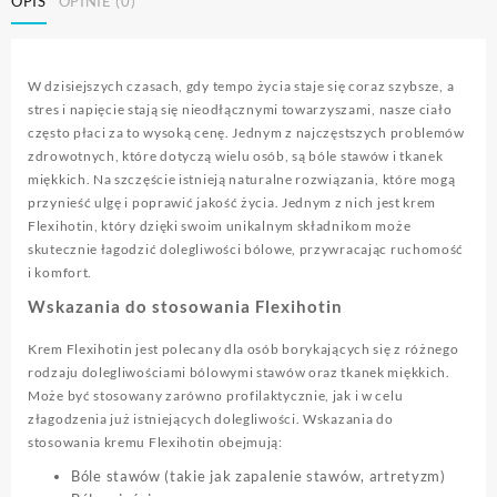
OPIS
OPINIE (0)
W dzisiejszych czasach, gdy tempo życia staje się coraz szybsze, a
stres i napięcie stają się nieodłącznymi towarzyszami, nasze ciało
często płaci za to wysoką cenę. Jednym z najczęstszych problemów
zdrowotnych, które dotyczą wielu osób, są bóle stawów i tkanek
miękkich. Na szczęście istnieją naturalne rozwiązania, które mogą
przynieść ulgę i poprawić jakość życia. Jednym z nich jest krem
Flexihotin, który dzięki swoim unikalnym składnikom może
skutecznie łagodzić dolegliwości bólowe, przywracając ruchomość
i komfort.
Wskazania do stosowania Flexihotin
Krem Flexihotin jest polecany dla osób borykających się z różnego
rodzaju dolegliwościami bólowymi stawów oraz tkanek miękkich.
Może być stosowany zarówno profilaktycznie, jak i w celu
złagodzenia już istniejących dolegliwości. Wskazania do
stosowania kremu Flexihotin obejmują:
Bóle stawów (takie jak zapalenie stawów, artretyzm)