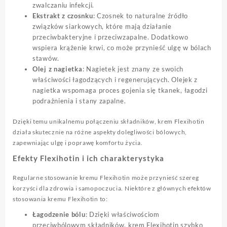
zwalczaniu infekcji.
Ekstrakt z czosnku
: Czosnek to naturalne źródło
związków siarkowych, które mają działanie
przeciwbakteryjne i przeciwzapalne. Dodatkowo
wspiera krążenie krwi, co może przynieść ulgę w bólach
stawów.
Olej z nagietka
: Nagietek jest znany ze swoich
właściwości łagodzących i regenerujących. Olejek z
nagietka wspomaga proces gojenia się tkanek, łagodzi
podrażnienia i stany zapalne.
Dzięki temu unikalnemu połączeniu składników, krem Flexihotin
działa skutecznie na różne aspekty dolegliwości bólowych,
zapewniając ulgę i poprawę komfortu życia.
Efekty Flexihotin i ich charakterystyka
Regularne stosowanie kremu Flexihotin może przynieść szereg
korzyści dla zdrowia i samopoczucia. Niektóre z głównych efektów
stosowania kremu Flexihotin to:
Łagodzenie bólu
: Dzięki właściwościom
przeciwbólowym składników, krem Flexihotin szybko