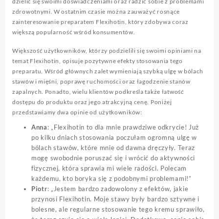
dzielić się swoimi doświadczeniami oraz radzić sobie z problemami
zdrowotnymi. W ostatnim czasie można zauważyć rosnące
zainteresowanie preparatem Flexihotin, który zdobywa coraz
większą popularność wśród konsumentów.
Większość użytkowników, którzy podzielili się swoimi opiniami na
temat Flexihotin, opisuje pozytywne efekty stosowania tego
preparatu. Wśród głównych zalet wymieniają szybką ulgę w bólach
stawów i mięśni, poprawę ruchomości oraz łagodzenie stanów
zapalnych. Ponadto, wielu klientów podkreśla także łatwość
dostępu do produktu oraz jego atrakcyjną cenę. Poniżej
przedstawiamy dwa opinie od użytkowników:
Anna
: „Flexihotin to dla mnie prawdziwe odkrycie! Już
po kilku dniach stosowania poczułam ogromną ulgę w
bólach stawów, które mnie od dawna dręczyły. Teraz
mogę swobodnie poruszać się i wrócić do aktywności
fizycznej, która sprawia mi wiele radości. Polecam
każdemu, kto boryka się z podobnymi problemami!”
Piotr
: „Jestem bardzo zadowolony z efektów, jakie
przynosi Flexihotin. Moje stawy były bardzo sztywne i
bolesne, ale regularne stosowanie tego kremu sprawiło,