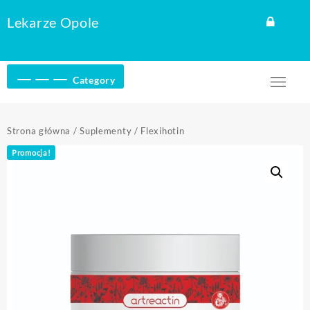
Skip
Lekarze Opole
to
content
Category
Strona główna
/
Suplementy
/ Flexihotin
Promocja!