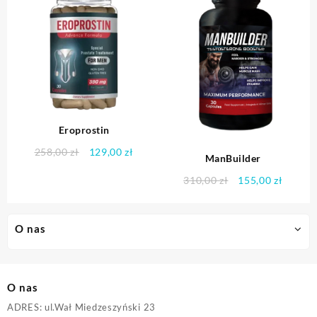
Eroprostin
Pierwotna
Aktualna
258,00
zł
129,00
zł
ManBuilder
cena
cena
Pierwotna
Aktual
310,00
zł
155,00
zł
wynosiła:
wynosi:
cena
cena
258,00 zł.
129,00 zł.
wynosiła:
wynosi
310,00 zł.
155,00 
O nas
O nas
ADRES: ul.Wał Miedzeszyński 23