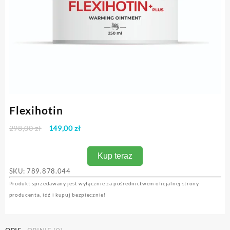
Flexihotin
Pierwotna
Aktualna
298,00
zł
149,00
zł
cena
cena
wynosiła:
wynosi:
Kup teraz
298,00 zł.
149,00 zł.
SKU:
789.878.044
Produkt sprzedawany jest wyłącznie za pośrednictwem oficjalnej strony
producenta, idź i kupuj bezpiecznie!