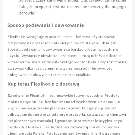
że teraz czuję się o wiele lepiej. Dodatkowo, cenię sobie
fakt, że preparat jest naturalny i bezpieczny dla mojego
zdrowia.”
Sposób podawania i dawkowanie
Flexihotin występuje w postaci kremu, który należy stosować
miejscowo na obszarach dotkniętych bólem stawów lub mięśni.
Sposób podawania i dawkowanie są bardzo proste i wygodne w
użyciu. Wystarczy niewielka ilość kremu, którą należy delikatnie
wmasować w skórę aż do całkowitego wchłonięcia. Preparat można
stosować kilka razy dziennie, w zależności od intensywności
dolegliwości bólowych oraz zaleceń specjalisty.
Kup teraz Flexihotin z dostawą
Zamówienie Flexihotin jest niezwykle łatwe i wygodne. Produkt
można nabyć online, bez konieczności wychodzenia z domu. Co
więcej, nie ma potrzeby płacenia za produkt z góry – płatność
odbywa się dopiero przy odbiorze przesyłki, co zapewnia klientowi
bezpieczeństwo transakcji i gwarantuje otrzymanie oryginalnego
produktu. Dostawa Flexihotin trwa zazwyczaj 3-4 dni robocze i
obejmuje całą Polskę. Po złożeniu zamówienia, klient otrzymuje