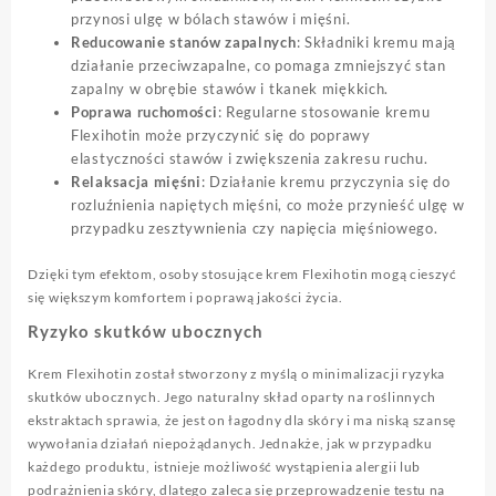
przynosi ulgę w bólach stawów i mięśni.
Reducowanie stanów zapalnych
: Składniki kremu mają
działanie przeciwzapalne, co pomaga zmniejszyć stan
zapalny w obrębie stawów i tkanek miękkich.
Poprawa ruchomości
: Regularne stosowanie kremu
Flexihotin może przyczynić się do poprawy
elastyczności stawów i zwiększenia zakresu ruchu.
Relaksacja mięśni
: Działanie kremu przyczynia się do
rozluźnienia napiętych mięśni, co może przynieść ulgę w
przypadku zesztywnienia czy napięcia mięśniowego.
Dzięki tym efektom, osoby stosujące krem Flexihotin mogą cieszyć
się większym komfortem i poprawą jakości życia.
Ryzyko skutków ubocznych
Krem Flexihotin został stworzony z myślą o minimalizacji ryzyka
skutków ubocznych. Jego naturalny skład oparty na roślinnych
ekstraktach sprawia, że jest on łagodny dla skóry i ma niską szansę
wywołania działań niepożądanych. Jednakże, jak w przypadku
każdego produktu, istnieje możliwość wystąpienia alergii lub
podrażnienia skóry, dlatego zaleca się przeprowadzenie testu na