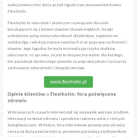
małej powierzchni skóry przed regularnym stosowaniem kremu
Flexihotin.
Flexihotin to naturalne i skuteczne rozwiązanie dla osób
borykających się z bólami stawów i tkanek miękkich. Dzięki
unikalnemu połączeniu naturalnych składników, zapewnia on
szybką ulgę, redukcję stanów zapalnych oraz poprawę ruchomości
stawów. Jego łagodna formuła minimalizuje ryzyko skutków
ubocznych, co sprawia, że jest to bezpieczny wybór dla każdego,
kto poszukuje skutecznego sposobu na poprawę jakości życia przy
zachowaniu naturalności i bezpieczeństwa.
www.flexihotin.pl
Opinie klientów о Flexihotin: fora poświęcone
zdrowiu
W dzisiejszych czasach Internet stał się niezwykle ważnym źródłem
informacji na temat zdrowia i sposobów radzenia sobie z różnymi
dolegliwościami. W Polsce, fora internetowe poświęcone zdrowiu
cieszą się dużą popularnością, ponieważ pozwalają użytkownikom