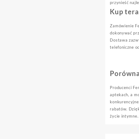
przynieść najl
Kup tera
Zamówienie Fem
dokonywać prze
Dostawa zazwyc
telefoniczne o
Porównan
Producenci Fem
aptekach, a mo
konkurencyjne
rabatów. Dzięk
życie intymne.