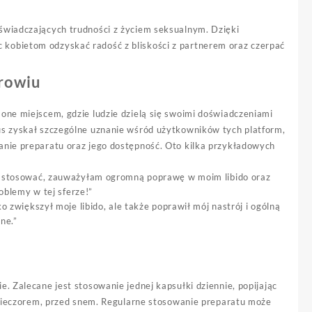
świadczających trudności z życiem seksualnym. Dzięki
kobietom odzyskać radość z bliskości z partnerem oraz czerpać
drowiu
one miejscem, gdzie ludzie dzielą się swoimi doświadczeniami
us zyskał szczególne uznanie wśród użytkowników tych platform,
anie preparatu oraz jego dostępność. Oto kilka przykładowych
o stosować, zauważyłam ogromną poprawę w moim libido oraz
oblemy w tej sferze!”
 zwiększył moje libido, ale także poprawił mój nastrój i ogólną
ne.”
. Zalecane jest stosowanie jednej kapsułki dziennie, popijając
b wieczorem, przed snem. Regularne stosowanie preparatu może