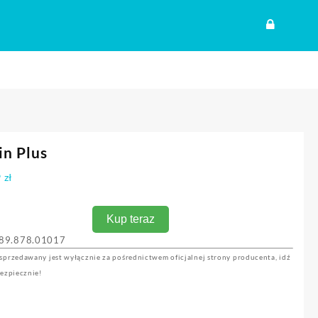
n Plus
9
zł
Kup teraz
89.878.01017
sprzedawany jest wyłącznie za pośrednictwem oficjalnej strony producenta, idź
bezpiecznie!