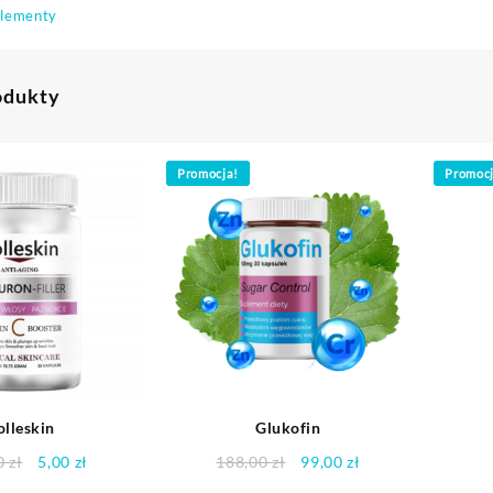
lementy
odukty
Promocja!
Promoc
olleskin
Glukofin
Pierwotna
Aktualna
Pierwotna
Aktualna
0
zł
5,00
zł
188,00
zł
99,00
zł
cena
cena
cena
cena