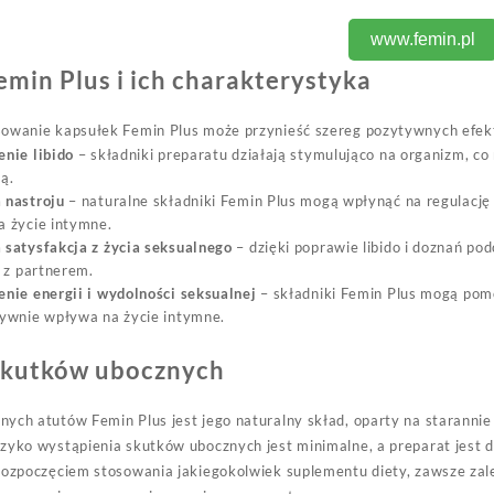
www.femin.pl
emin Plus i ich charakterystyka
sowanie kapsułek Femin Plus może przynieść szereg pozytywnych efek
nie libido
– składniki preparatu działają stymulująco na organizm, c
ą.
 nastroju
– naturalne składniki Femin Plus mogą wpłynąć na regulacj
 życie intymne.
satysfakcja z życia seksualnego
– dzięki poprawie libido i doznań p
i z partnerem.
nie energii i wydolności seksualnej
– składniki Femin Plus mogą pomó
ywnie wpływa na życie intymne.
skutków ubocznych
ych atutów Femin Plus jest jego naturalny skład, oparty na staranni
zyko wystąpienia skutków ubocznych jest minimalne, a preparat jest 
rozpoczęciem stosowania jakiegokolwiek suplementu diety, zawsze zalec