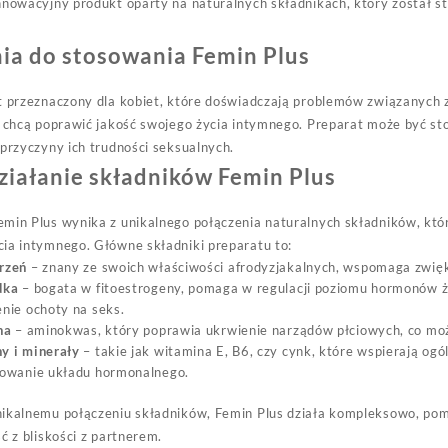
nnowacyjny produkt oparty na naturalnych składnikach, który został s
ia do stosowania Femin Plus
t przeznaczony dla kobiet, które doświadczają problemów związanych z
e chcą poprawić jakość swojego życia intymnego. Preparat może być st
 przyczyny ich trudności seksualnych.
działanie składników Femin Plus
emin Plus wynika z unikalnego połączenia naturalnych składników, kt
ia intymnego. Główne składniki preparatu to:
rzeń
– znany ze swoich właściwości afrodyzjakalnych, wspomaga zwięks
dka
– bogata w fitoestrogeny, pomaga w regulacji poziomu hormonów ż
nie ochoty na seks.
na
– aminokwas, który poprawia ukrwienie narządów płciowych, co moż
y i minerały
– takie jak witamina E, B6, czy cynk, które wspierają o
nowanie układu hormonalnego.
nikalnemu połączeniu składników, Femin Plus działa kompleksowo, p
ść z bliskości z partnerem.