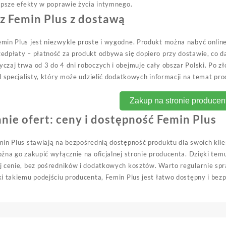
epsze efekty w poprawie życia intymnego.
z Femin Plus z dostawą
in Plus jest niezwykle proste i wygodne. Produkt można nabyć online
dpłaty – płatność za produkt odbywa się dopiero przy dostawie, co d
zaj trwa od 3 do 4 dni roboczych i obejmuje cały obszar Polski. Po z
d specjalisty, który może udzielić dodatkowych informacji na temat pr
Zakup na stronie producen
ie ofert: ceny i dostępność Femin Plus
in Plus stawiają na bezpośrednią dostępność produktu dla swoich klie
żna go zakupić wyłącznie na oficjalnej stronie producenta. Dzięki tem
j cenie, bez pośredników i dodatkowych kosztów. Warto regularnie sp
i takiemu podejściu producenta, Femin Plus jest łatwo dostępny i bezp