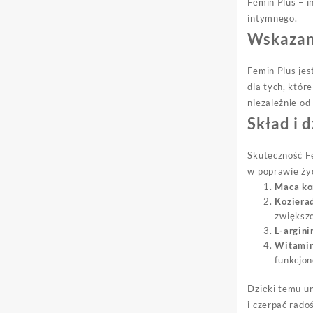
Femin Plus – i
intymnego.
Wskazan
Femin Plus jes
dla tych, któr
niezależnie od
Skład i 
Skuteczność F
w poprawie życ
Maca ko
Koziera
zwiększe
L-argini
Witamin
funkcjo
Dzięki temu u
i czerpać rado