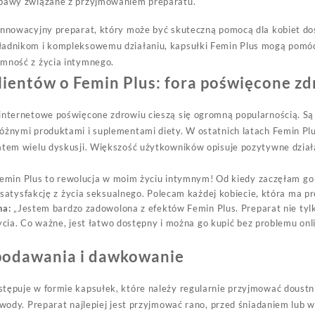
obawy związane z przyjmowaniem preparatu.
innowacyjny preparat, który może być skuteczną pomocą dla kobiet do
ładnikom i kompleksowemu działaniu, kapsułki Femin Plus mogą pomóc 
emność z życia intymnego.
lientów o Femin Plus: fora poświęcone z
internetowe poświęcone zdrowiu cieszą się ogromną popularnością. Są 
óżnymi produktami i suplementami diety. W ostatnich latach Femin Pl
atem wielu dyskusji. Większość użytkowników opisuje pozytywne dział
emin Plus to rewolucja w moim życiu intymnym! Od kiedy zaczęłam g
satysfakcję z życia seksualnego. Polecam każdej kobiecie, która ma pr
na:
„Jestem bardzo zadowolona z efektów Femin Plus. Preparat nie tylko
ycia. Co ważne, jest łatwo dostępny i można go kupić bez problemu onli
podawania i dawkowanie
tępuje w formie kapsułek, które należy regularnie przyjmować doustnie
ą wody. Preparat najlepiej jest przyjmować rano, przed śniadaniem lu