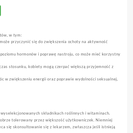
tów, w tym:
o może przyczynić się do zwiększenia ochoty na aktywność
ę poziomu hormonów i poprawę nastroju, co może mieć korzystny
odczas stosunku, kobiety mogą czerpać większą przyjemność z
c w zwiększeniu energii oraz poprawie wydolności seksualnej,
e wyselekcjonowanych składnikach roślinnych i witaminach.
dobrze tolerowany przez większość użytkowniczek. Niemniej
a się skonsultowanie się z lekarzem, zwłaszcza jeśli istnieją