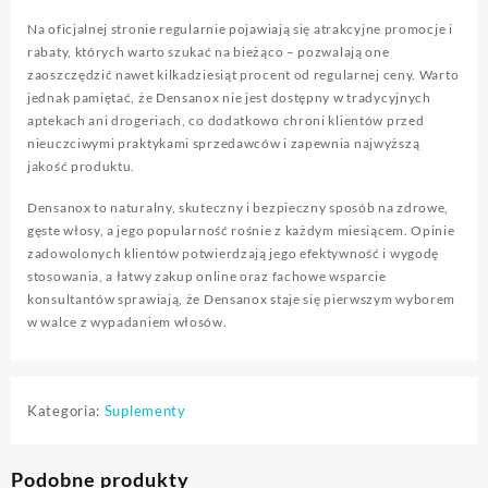
Na oficjalnej stronie regularnie pojawiają się atrakcyjne promocje i
rabaty, których warto szukać na bieżąco – pozwalają one
zaoszczędzić nawet kilkadziesiąt procent od regularnej ceny. Warto
jednak pamiętać, że Densanox nie jest dostępny w tradycyjnych
aptekach ani drogeriach, co dodatkowo chroni klientów przed
nieuczciwymi praktykami sprzedawców i zapewnia najwyższą
jakość produktu.
Densanox to naturalny, skuteczny i bezpieczny sposób na zdrowe,
gęste włosy, a jego popularność rośnie z każdym miesiącem. Opinie
zadowolonych klientów potwierdzają jego efektywność i wygodę
stosowania, a łatwy zakup online oraz fachowe wsparcie
konsultantów sprawiają, że Densanox staje się pierwszym wyborem
w walce z wypadaniem włosów.
Kategoria:
Suplementy
Podobne produkty