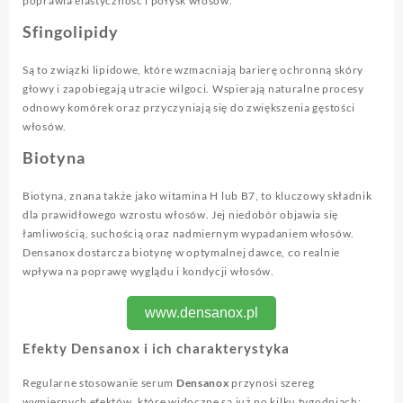
poprawia elastyczność i połysk włosów.
Sfingolipidy
Są to związki lipidowe, które wzmacniają barierę ochronną skóry
głowy i zapobiegają utracie wilgoci. Wspierają naturalne procesy
odnowy komórek oraz przyczyniają się do zwiększenia gęstości
włosów.
Biotyna
Biotyna, znana także jako witamina H lub B7, to kluczowy składnik
dla prawidłowego wzrostu włosów. Jej niedobór objawia się
łamliwością, suchością oraz nadmiernym wypadaniem włosów.
Densanox dostarcza biotynę w optymalnej dawce, co realnie
wpływa na poprawę wyglądu i kondycji włosów.
www.densanox.pl
Efekty Densanox i ich charakterystyka
Regularne stosowanie serum
Densanox
przynosi szereg
wymiernych efektów, które widoczne są już po kilku tygodniach: