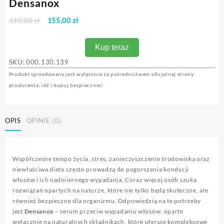
Densanox
Pierwotna
Aktualna
310,00
zł
155,00
zł
cena
cena
wynosiła:
wynosi:
Kup teraz
310,00 zł.
155,00 zł.
SKU: 000
.130.139
Produkt sprzedawany jest wyłącznie za pośrednictwem oficjalnej strony
producenta, idź i kupuj bezpiecznie!
OPIS
OPINIE (0)
Współczesne tempo życia, stres, zanieczyszczenie środowiska oraz
niewłaściwa dieta często prowadzą do pogorszenia kondycji
włosów i ich nadmiernego wypadania. Coraz więcej osób szuka
rozwiązań opartych na naturze, które nie tylko będą skuteczne, ale
również bezpieczne dla organizmu. Odpowiedzią na te potrzeby
jest
Densanox
– serum przeciw wypadaniu włosów, oparte
wyłącznie na naturalnych składnikach, które oferuje kompleksowe