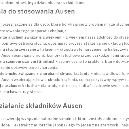
u suplementowi, jego działaniu oraz składnikom.
ia do stosowania Ausen
 przeznaczone są dla osób, które borykają się z problemami ze słuch
stosowania tego preparatu obejmują:
y ze słuchem związane z wiekiem
– z wiekiem nasza zdolność do słys
 poprawę ostrości słuchu, opóźniając procesy starzenia się układu sł
nia słuchu związane z hałasem
– długotrwałe narażenie na hałas, zwła
i Ausen pomagają chronić komórki słuchowe przed uszkodzeniami sp
y z szumem usznym (tinnitus)
– szumy uszne to problem, który dotycz
zeniu objawów tego schorzenia.
ie słuchu związane z chorobami układu krążenia
– nieprawidłowe funk
 Ausen wspierają zdrowie układu krążenia, co ma pozytywny wpływ na
ja uszkodzeń słuchu
– dla osób, które chcą zadbać o zdrowie swoich us
 słuchawek czy stresu.
działanie składników Ausen
 zawierają wyłącznie naturalne składniki, które zostały dobrane z my
biloba
– ekstrakt z miłorzębu japońskiego to jeden z najstarszych i na