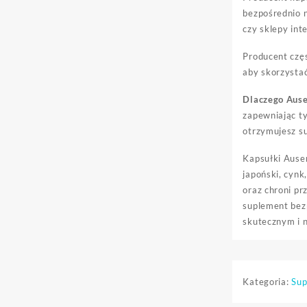
bezpośrednio 
czy sklepy int
Producent cz
aby skorzystać
Dlaczego Ause
zapewniając ty
otrzymujesz s
Kapsułki Ausen
japoński, cyn
oraz chroni pr
suplement bez
skutecznym i 
Kategoria:
Sup