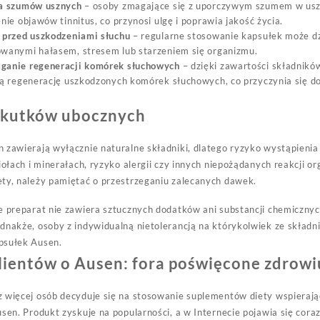
a szumów usznych
– osoby zmagające się z uporczywym szumem w us
nie objawów tinnitus, co przynosi ulgę i poprawia jakość życia.
 przed uszkodzeniami słuchu
– regularne stosowanie kapsułek może dz
wanymi hałasem, stresem lub starzeniem się organizmu.
anie regeneracji komórek słuchowych
– dzięki zawartości składników
ą regenerację uszkodzonych komórek słuchowych, co przyczynia się do
skutków ubocznych
 zawierają wyłącznie naturalne składniki, dlatego ryzyko wystąpienia
ziołach i minerałach, ryzyko alergii czy innych niepożądanych reakcji 
ty, należy pamiętać o przestrzeganiu zalecanych dawek.
e preparat nie zawiera sztucznych dodatków ani substancji chemicznyc
dnakże, osoby z indywidualną nietolerancją na którykolwiek ze skład
psułek Ausen.
lientów o Ausen: fora poświęcone zdrowi
 więcej osób decyduje się na stosowanie suplementów diety wspierając
usen. Produkt zyskuje na popularności, a w Internecie pojawia się cor