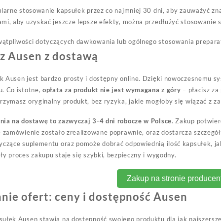
gularne stosowanie kapsułek przez co najmniej 30 dni, aby zauważyć 
mi, aby uzyskać jeszcze lepsze efekty, można przedłużyć stosowanie s
ątpliwości dotyczących dawkowania lub ogólnego stosowania preparat
az Ausen z dostawą
k Ausen jest bardzo prosty i dostępny online. Dzięki nowoczesnemu 
. Co istotne,
opłata za produkt nie jest wymagana z góry
– płacisz za
rzymasz oryginalny produkt, bez ryzyka, jakie mogłoby się wiązać z 
nia na dostawę to zazwyczaj 3-4 dni robocze w Polsce
. Zakup potwier
e zamówienie zostało zrealizowane poprawnie, oraz dostarcza szczegół
yczące suplementu oraz pomoże dobrać odpowiednią ilość kapsułek, jak 
ły proces zakupu staje się szybki, bezpieczny i wygodny.
Zakup na stronie producen
ie ofert: ceny i dostępność Ausen
sułek Ausen stawia na dostępność swojego produktu dla jak najszersz