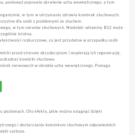
uchu, ponieważ poprawia ukrwienie ucha wewnętrznego, a tym
 organizmie, w tym w utrzymaniu zdrowia komórek słuchowych.
orzystne dla osób z problemami ze słuchem.
wowego, w tym nerwów słuchowych. Niedobór witaminy B12 może
zególnie istotna.
właściwości rozkurczowe, co jest przydatne w przypadku osób
omórki przed stresem oksydacyjnym i wspierają ich regenerację.
 uszkadzać komórki słuchowe.
omórek nerwowych w obrębie ucha wewnętrznego. Pomaga
u poziomach. Oto efekty, jakie można osiągnąć dzięki
nętrznego i dostarczaniu komórkom słuchowym odpowiednich
ięki szybsze.