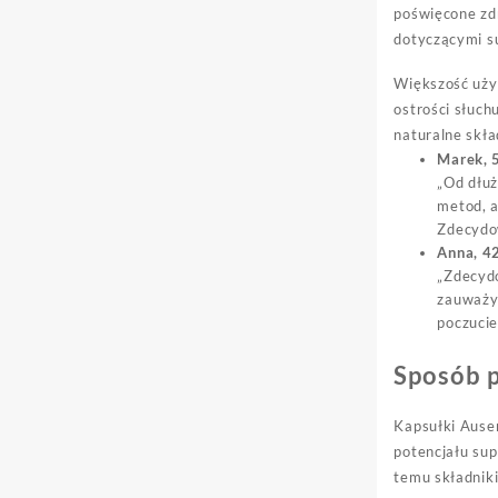
poświęcone zdr
dotyczącymi s
Większość uży
ostrości słuch
naturalne skła
Marek, 
„Od dłuż
metod, a
Zdecydo
Anna, 42
„Zdecydo
zauważył
poczucie
Sposób 
Kapsułki Ause
potencjału su
temu składniki