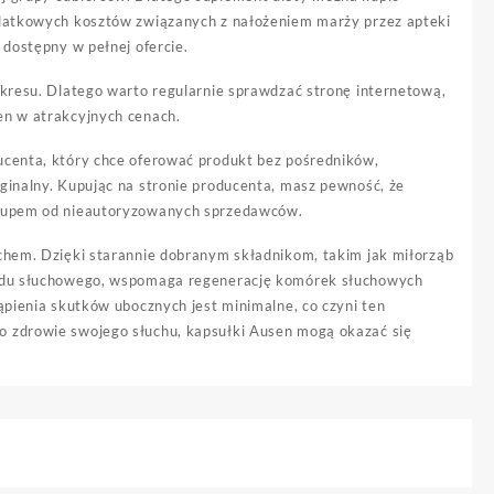
odatkowych kosztów związanych z nałożeniem marży przez apteki
 dostępny w pełnej ofercie.
 okresu. Dlatego warto regularnie sprawdzać stronę internetową,
en w atrakcyjnych cenach.
ucenta, który chce oferować produkt bez pośredników,
ginalny. Kupując na stronie producenta, masz pewność, że
zakupem od nieautoryzowanych sprzedawców.
uchem. Dzięki starannie dobranym składnikom, takim jak miłorząb
kładu słuchowego, wspomaga regenerację komórek słuchowych
ąpienia skutków ubocznych jest minimalne, co czyni ten
o zdrowie swojego słuchu, kapsułki Ausen mogą okazać się