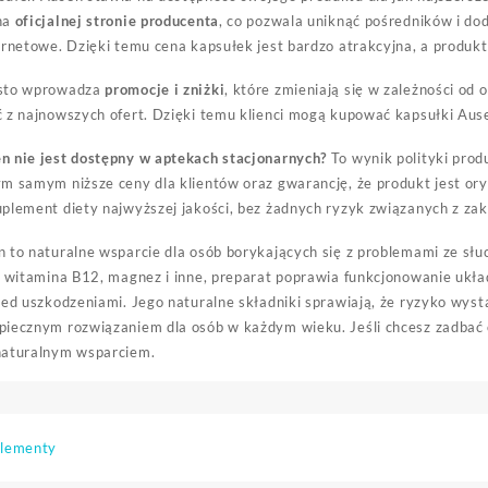
na
oficjalnej stronie producenta
, co pozwala uniknąć pośredników i d
ernetowe. Dzięki temu cena kapsułek jest bardzo atrakcyjna, a produkt
ęsto wprowadza
promocje i zniżki
, które zmieniają się w zależności od
 z najnowszych ofert. Dzięki temu klienci mogą kupować kapsułki Aus
n nie jest dostępny w aptekach stacjonarnych?
To wynik polityki prod
m samym niższe ceny dla klientów oraz gwarancję, że produkt jest ory
uplement diety najwyższej jakości, bez żadnych ryzyk związanych z 
 to naturalne wsparcie dla osób borykających się z problemami ze sł
k, witamina B12, magnez i inne, preparat poprawia funkcjonowanie u
zed uszkodzeniami. Jego naturalne składniki sprawiają, że ryzyko wyst
piecznym rozwiązaniem dla osób w każdym wieku. Jeśli chcesz zadbać 
naturalnym wsparciem.
lementy