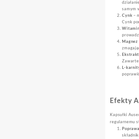
działani
samym w
Cynk
– m
Cynk pom
Witami
prowadzi
Magnez
zmagając
Ekstrakt
Zawarte 
L-karnit
poprawić
Efekty A
Kapsułki Ausen
regularnemu s
Poprawa 
składnik