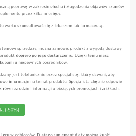
znaczną poprawę w zakresie słuchu i złagodzenia objawów szumów
uplementu przez kilka miesięcy.
u warto skonsultować się z lekarzem lub farmaceutą.
systemowi sprzedaży, można zamówić produkt z wygodą dostawy
 produkt
dopiero po jego dostarczeniu
. Dzięki temu masz
zakupami u niepewnych pośredników.
dzany jest telefonicznie przez specjalistę, który dzwoni, aby
owe informacje na temat produktu. Specjalista chętnie odpowie
również udzieli informacji o bieżących promocjach i zniżkach.
ta (-50%)
ej grupy odbiorców. Dlatego suplement diety można kupić