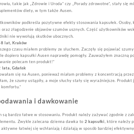
owiu, takie jak „Zdrowie i Uroda” czy „Porady zdrowotne”, stały się m
uplementów diety, w tym także Ausen.
tkowników podkreśla pozytywne efekty stosowania kapsułek. Osoby, k
u oraz złagodzenie objawów szumów usznych. Część użytkowników wskaz
dniki nie wywołują skutków ubocznych.
58 lat, Kraków
szego czasu miałem problemy ze słuchem. Zaczęły się pojawiać szumy 
le dopiero kapsułki Ausen naprawdę pomogły. Zauważyłem znaczną pop
wanie polecam ten produkt!”
 lata, Gdańsk
wałam się na Ausen, ponieważ miałam problemy z koncentracją przez 
am, że szumy ustąpiły, a moje słuchy stały się wyraźniejsze. Produkt j
 komfortu.”
podawania i dawkowanie
n są bardzo łatwe w stosowaniu. Produkt należy zażywać zgodnie z za
plementu. Zwykle zalecana dzienna dawka to
2 kapsułki
, które należy p
 aktywne łatwiej się wchłaniają i działają w sposób bardziej efektywny