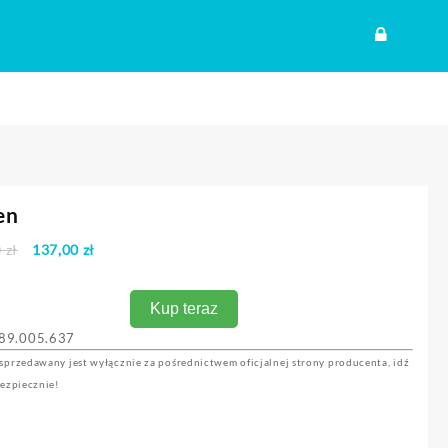
en
Pierwotna
Aktualna
0
zł
137,00
zł
cena
cena
wynosiła:
wynosi:
Kup teraz
274,00 zł.
137,00 zł.
89.005.637
sprzedawany jest wyłącznie za pośrednictwem oficjalnej strony producenta, idź
bezpiecznie!