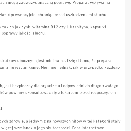
zach mogą zauważyć znaczną poprawę. Preparat wpływa na
iałać prewencyjnie, chroniąc przed uszkodzeniami słuchu
 takich jak cynk, witamina B12 czy L-karnityna, kapsułki
 poprawy jakości słuchu.
 skutków ubocznych jest minimalne. Dzięki temu, że preparat
organizmu jest znikome. Niemniej jednak, jak w przypadku każdego
h, jest bezpieczny dla organizmu i odpowiedni do długotrwałego
ników powinny skonsultować się z lekarzem przed rozpoczęciem
u
ych zdrowie, a jednym z najnowszych hitów w tej kategorii stały
az więcej wzmianek o jego skuteczności. Fora internetowe