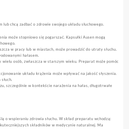
em lub chcą zadbać o zdrowie swojego układu słuchowego.
zenia może stopniowo się pogarszać. Kapsułki Ausen mogą
uchowego.
szcza w pracy lub w miastach, może prowadzić do utraty słuchu.
owodowanymi hałasem.
y wielu osób, zwłaszcza w starszym wieku. Preparat może pomóc
cjonowanie układu krążenia może wpływać na jakość słyszenia.
 słuch.
zu, szczególnie w kontekście narażenia na hałas, długotrwałe
ślą o wspieraniu zdrowia słuchu. W skład preparatu wchodzą:
jskuteczniejszych składników w medycynie naturalnej. Ma