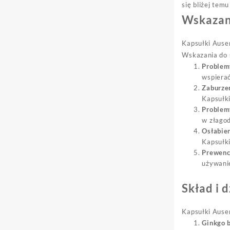
się bliżej tem
Wskazan
Kapsułki Ausen
Wskazania do 
Problem
wspierać
Zaburze
Kapsułk
Problem
w złagod
Osłabien
Kapsułki
Prewenc
używanie
Skład i 
Kapsułki Ausen
Ginkgo 