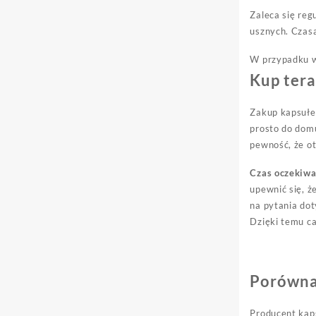
Zaleca się re
usznych. Czasa
W przypadku w
Kup ter
Zakup kapsułe
prosto do domu
pewność, że ot
Czas oczekiwa
upewnić się, ż
na pytania dot
Dzięki temu ca
Porównan
Producent kap