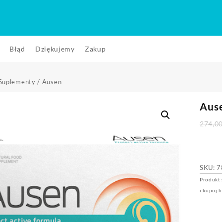
Błąd
Dziękujemy
Zakup
Suplementy
/ Ausen
Aus
274,0
SKU:
7
Produkt 
i kupuj 