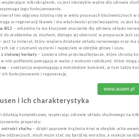
e wspierające mikrokrążenie, co jest niezwykle ważne dla zdrowia sł
spomaga jego funkcjonowanie.
inerał ten odgrywa istotną rolę w wielu procesach biochemicznych w
aga w regeneracji tkanek i ma właściwości przeciwzapalne, co jest k
na B12
– witamina ta ma kluczowe znaczenie dla zdrowia układu ner
ć do problemów ze słuchem, dlatego jej obecność w preparacie jest szc
– jest to minerał, który wspiera działanie układu nerwowego oraz ma 
ych się z szumami usznymi i napięciem w obrębie głowy i uszu.
 z zielonej herbaty
– zawiera silne przeciwutleniacze, które chronią k
w nim polifenole pomagają w walce z wolnymi rodnikami, które mogą
yna
– substancja wspomagająca metabolizm komórek, w tym także k
 ich funkcjonowanie i regenerację.
www.ausen.pl
usen i ich charakterystyka
 działają kompleksowo, wspierając zdrowie układu słuchowego na kilk
tosowaniu preparatu:
ostrości słuchu
– dzięki poprawie krążenia krwi w obrębie ucha wew
ów odżywczych, słuch może stać się bardziej wyraźny, a reakcje na dźw