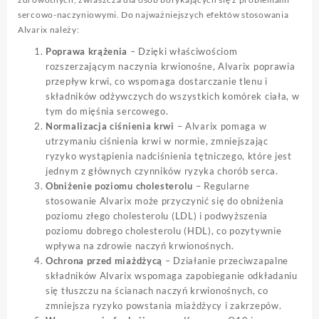
sercowo-naczyniowymi. Do najważniejszych efektów stosowania
Alvarix należy:
Poprawa krążenia
– Dzięki właściwościom
rozszerzającym naczynia krwionośne, Alvarix poprawia
przepływ krwi, co wspomaga dostarczanie tlenu i
składników odżywczych do wszystkich komórek ciała, w
tym do mięśnia sercowego.
Normalizacja ciśnienia krwi
– Alvarix pomaga w
utrzymaniu ciśnienia krwi w normie, zmniejszając
ryzyko wystąpienia nadciśnienia tętniczego, które jest
jednym z głównych czynników ryzyka chorób serca.
Obniżenie poziomu cholesterolu
– Regularne
stosowanie Alvarix może przyczynić się do obniżenia
poziomu złego cholesterolu (LDL) i podwyższenia
poziomu dobrego cholesterolu (HDL), co pozytywnie
wpływa na zdrowie naczyń krwionośnych.
Ochrona przed miażdżycą
– Działanie przeciwzapalne
składników Alvarix wspomaga zapobieganie odkładaniu
się tłuszczu na ścianach naczyń krwionośnych, co
zmniejsza ryzyko powstania miażdżycy i zakrzepów.