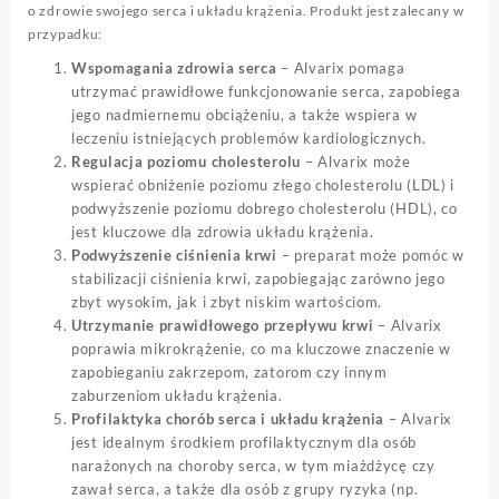
o zdrowie swojego serca i układu krążenia. Produkt jest zalecany w
przypadku:
Wspomagania zdrowia serca
– Alvarix pomaga
utrzymać prawidłowe funkcjonowanie serca, zapobiega
jego nadmiernemu obciążeniu, a także wspiera w
leczeniu istniejących problemów kardiologicznych.
Regulacja poziomu cholesterolu
– Alvarix może
wspierać obniżenie poziomu złego cholesterolu (LDL) i
podwyższenie poziomu dobrego cholesterolu (HDL), co
jest kluczowe dla zdrowia układu krążenia.
Podwyższenie ciśnienia krwi
– preparat może pomóc w
stabilizacji ciśnienia krwi, zapobiegając zarówno jego
zbyt wysokim, jak i zbyt niskim wartościom.
Utrzymanie prawidłowego przepływu krwi
– Alvarix
poprawia mikrokrążenie, co ma kluczowe znaczenie w
zapobieganiu zakrzepom, zatorom czy innym
zaburzeniom układu krążenia.
Profilaktyka chorób serca i układu krążenia
– Alvarix
jest idealnym środkiem profilaktycznym dla osób
narażonych na choroby serca, w tym miażdżycę czy
zawał serca, a także dla osób z grupy ryzyka (np.