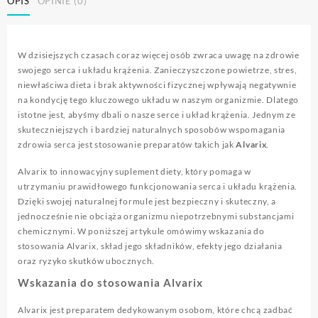
OPIS
OPINIE (0)
W dzisiejszych czasach coraz więcej osób zwraca uwagę na zdrowie
swojego serca i układu krążenia. Zanieczyszczone powietrze, stres,
niewłaściwa dieta i brak aktywności fizycznej wpływają negatywnie
na kondycję tego kluczowego układu w naszym organizmie. Dlatego
istotne jest, abyśmy dbali o nasze serce i układ krążenia. Jednym ze
skuteczniejszych i bardziej naturalnych sposobów wspomagania
zdrowia serca jest stosowanie preparatów takich jak
Alvarix
.
Alvarix to innowacyjny suplement diety, który pomaga w
utrzymaniu prawidłowego funkcjonowania serca i układu krążenia.
Dzięki swojej naturalnej formule jest bezpieczny i skuteczny, a
jednocześnie nie obciąża organizmu niepotrzebnymi substancjami
chemicznymi. W poniższej artykule omówimy wskazania do
stosowania Alvarix, skład jego składników, efekty jego działania
oraz ryzyko skutków ubocznych.
Wskazania do stosowania Alvarix
Alvarix jest preparatem dedykowanym osobom, które chcą zadbać