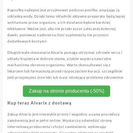
Kapsułkę najlepiej jest przyjmować podczas posiłku, popijając ją
szklanką wody. Dzięki temu składniki aktywne preparatu będą lepiej
wchłaniane przez organizm, a ich działanie będzie bardziej
efektywne. Ważne jest, aby nie przekraczać zalecanej dziennej
dawki, ponieważ nadmierna ilość suplementu nie przynosi
dodatkowych korzyści.
Długotrwałe stosowanie Alvarix pomaga utrzymać zdrowie serca i
układu krążenia w dobrym stanie, a także wspiera naturalne
mechanizmy obronne organizmu. Warto skonsultować się z
lekarzem lub farmaceutą przed rozpoczęciem kuracji, szczególnie
jeśli przyjmujesz inne leki lub masz istniejące problemy zdrowotne.
Zakup na stronie producenta (-50%)
Kup teraz Alvarix z dostawą
Zakup Alvarix jest niezwykle prosty i wygodny, a sama procedura
zamówienia jest w pełni online. Wystarczy odwiedzić stronę
internetową producenta i złożyć zamówienie, wybierając
odpowiednią ilość preparatu. Co ważne, płatność za produkt