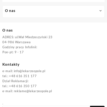
wynosiła:
wynosi:
310,00 zł.
155,00 zł.
O nas
O nas
ADRES: ul.Wał Miedzeszyński 23
04-986 Warszawa
Godziny pracy Infolinii:
Pon-pt: 9 - 17
Kontakty
e-mail:
info@lekarzeopole.pl
tel.: +48 616 351 177
Dział Reklamacji:
tel.: +48 616 350 177
e-mail:
reklame@lekarzeopole.pl
.