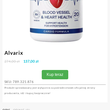
Alvarix
Pierwotna
Aktualna
274,00
zł
137,00
zł
cena
cena
wynosiła:
wynosi:
Kup teraz
274,00 zł.
137,00 zł.
SKU:
789.321.876
Produkt sprzedawany jest wyłącznie za pośrednictwem oficjalnej strony
producenta, idź i kupuj bezpiecznie!