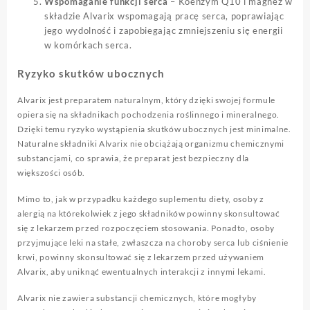
Wspomaganie funkcji serca
– Koenzym Q10 i magnez w
składzie Alvarix wspomagają pracę serca, poprawiając
jego wydolność i zapobiegając zmniejszeniu się energii
w komórkach serca.
Ryzyko skutków ubocznych
Alvarix jest preparatem naturalnym, który dzięki swojej formule
opiera się na składnikach pochodzenia roślinnego i mineralnego.
Dzięki temu ryzyko wystąpienia skutków ubocznych jest minimalne.
Naturalne składniki Alvarix nie obciążają organizmu chemicznymi
substancjami, co sprawia, że preparat jest bezpieczny dla
większości osób.
Mimo to, jak w przypadku każdego suplementu diety, osoby z
alergią na którekolwiek z jego składników powinny skonsultować
się z lekarzem przed rozpoczęciem stosowania. Ponadto, osoby
przyjmujące leki na stałe, zwłaszcza na choroby serca lub ciśnienie
krwi, powinny skonsultować się z lekarzem przed używaniem
Alvarix, aby uniknąć ewentualnych interakcji z innymi lekami.
Alvarix nie zawiera substancji chemicznych, które mogłyby