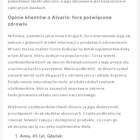
powodować skutki uboczne, a jego stosowanie jest bezpieczne w
zalecanych dawkach.
Opinie klientów o Alvarix: fora poświęcone
zdrowiu
W Polsce, podobnie jak w innych krajach, fora internetowe stają się
jednym z głównych źródeł informacji o produktach zdrowotnych.
W sieci można znaleźć liczne dyskusje na temat suplementów diety,
w tym Alvarix, który zyskuje na popularności. Coraz więcej
użytkowników dzieli się swoimi doświadczeniami z tego preparatu,
a opinie są bardzo pozytywne. Warto podkreślić, że Alvarix zyskał
uznanie wśród osób dbających o zdrowie serca i układu krążenia.
Dzięki swojej naturalnej formule, produkt zdobył zaufanie
użytkowników, którzy zauważyli poprawę w zakresie
funkcjonowania układu sercowo-naczyniowego.
Większość użytkowników chwali Alvarix za jego skuteczność,
przystępność i brak skutków ubocznych. Często podkreśla się
również łatwość zakupu i dostępność produktu, co czyni go
atrakcyjną opcją na rynku suplementów diety.
Anna, 45 lat, Gdańsk: