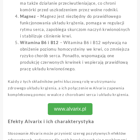
ma także działanie przeciwutleniające, co chroni
komórki przed uszkodzeniem przez wolne rodniki.
Magnez
– Magnez jest niezbędny do prawidłowego
funkcjonowania układu krążenia, pomaga w regulacji
rytmu serca, zapobiega skurczom naczyń krwionośnych
i stabilizuje ciśnienie krwi.
Witamina B6 i B12
– Witamina B6 i B12 wpływają na
obniżenie poziomu homocysteiny we krwi, co zmniejsza
ryzyko chorób serca. Ponadto, wspomagają one
produkcję czerwonych krwinek i wspierają prawidłową
pracę układu krwionośnego.
Każdy z tych składników pełni kluczową rolę w utrzymaniu
zdrowego układu krążenia, a ich połączenie w Alvarix zapewnia
kompleksową pomoc w walce z chorobami serca i układu krążenia.
www.alvarix.pl
Efekty Alvarix i ich charakterystyka
Stosowanie Alvarix może przynieść szereg pozytywnych efektów
zdrowotnych, zwłaszcza dla osób borykających się z problemami