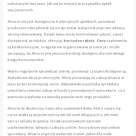
nałożonymi marżami, jak ma to miejsce w przypadku aptek
stacjonarnych.
Alvarix nie jest dostępny w tradycyjnych aptekach, ponieważ
producent zdecydował się na sprzedaż wyłącznie poprzez własną
stronę internetową. Dzięki temu może kontrolować jakość, cenę i
dostępność produktu, oferując
korzystne rabaty
.
Ceny
suplementu
są konkurencyjne, a regularnie organizowane promocje i zniżki
sprawiają, że Alvarix jest jeszcze bardziej dostępny dla szerokiego
kręgu konsumentów.
Warto regularnie sprawdzać ofertę, ponieważ czasami dostępne są
dodatkowe akcje promocyjne, które pozwalają na zakup Alvarix w
jeszcze korzystniejszej cenie. Odpowiednia polityka sprzedaży
umożliwia również zakup w bardzo przystępnych warunkach, co z
pewnością wpływa na wysoką popularność tego produktu.
Alvarix to skuteczny, naturalny suplement diety, który cieszy się
coraz większą popularnością wśród osób dbających o zdrowie
serca i układu krążenia. Dzięki pozytywnym opiniom
użytkowników, łatwości zakupu online i korzystnym warunkom
sprzedaży, Alvarix staje się wyborem numer jeden dla osób